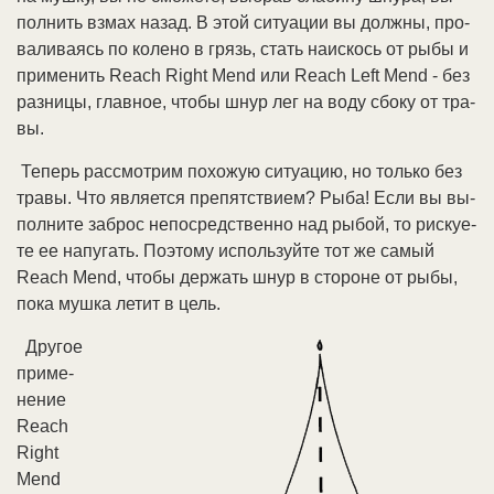
пол­нить взмах на­зад. В этой си­туа­ции вы долж­ны, про­
ва­ли­ва­ясь по ко­ле­но в грязь, стать на­ис­кось от ры­бы и
при­ме­нить Reach Right Mend или Reach Left Mend - без
раз­ни­цы, глав­ное, что­бы шнур лег на во­ду сбо­ку от тра­
вы.
Те­перь рас­смот­рим по­хо­жую си­туа­цию, но толь­ко без
тра­вы. Что яв­ля­ет­ся пре­пят­ст­ви­ем? Ры­ба! Ес­ли вы вы­
пол­ни­те за­брос не­по­сред­ст­вен­но над ры­бой, то рис­куе­
те ее на­пу­гать. По­это­му ис­поль­зуй­те тот же са­мый
Reach Mend, что­бы дер­жать шнур в сто­ро­не от ры­бы,
по­ка муш­ка ле­тит в цель.
Дру­гое
при­ме­
не­ние
Reach
Right
Mend