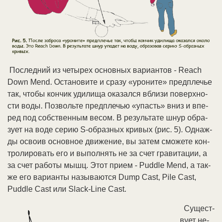
По­след­ний из че­ты­рех ос­нов­ных ва­ри­ан­тов - Reach
Down Mend. Ос­та­но­ви­те и сра­зу «уро­ни­те» пред­пле­чье
так, что­бы кон­чик уди­ли­ща ока­зал­ся вбли­зи по­верх­но­
сти во­ды. По­зволь­те пред­пле­чью «упасть» вниз и впе­
ред под соб­ст­вен­ным ве­сом. В ре­зуль­та­те шнур об­ра­
зу­ет на во­де се­рию S-об­раз­ных кри­вых (рис. 5). Од­на­ж­
ды ос­во­ив ос­нов­ное дви­же­ние, вы за­тем смо­же­те кон­
тро­ли­ро­вать его и вы­пол­нять не за счет гра­ви­та­ции, а
за счет ра­бо­ты мышц. Этот при­ем - Puddle Mend, а так­
же его ва­ри­ан­ты на­зы­ва­ют­ся Dump Cast, Pile Cast,
Puddle Cast или Slack-Line Cast.
Су­ще­ст­
ву­ет не­