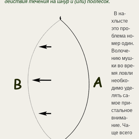
дей­ст­вия те­че­ния на шнур и (или) под­ле­сок.
В на­
хлы­сте
это про­
бле­ма но­
мер один.
Во­ло­че­
нию муш­
ки во вре­
мя лов­ли
не­об­хо­
ди­мо уде­
лять са­
мое при­
сталь­ное
вни­ма­
ние. Ча­
ще все­го