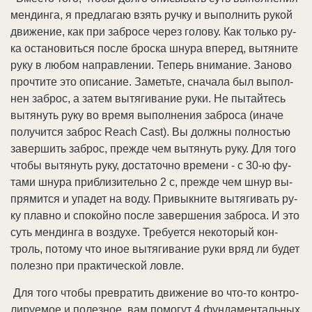
мен­дин­га, я пред­ла­гаю взять руч­ку и вы­пол­нить ру­кой
дви­же­ние, как при за­бро­се че­рез го­ло­ву. Как толь­ко ру­
ка ос­та­но­вить­ся по­сле бро­ска шну­ра впе­ред, вы­тя­ни­те
ру­ку в лю­бом на­прав­ле­нии. Те­перь вни­ма­ние. За­но­во
про­чти­те это опи­са­ние. За­меть­те, сна­ча­ла был вы­пол­
нен за­брос, а за­тем вы­тя­ги­ва­ние ру­ки. Не пы­тай­тесь
вы­тя­нуть ру­ку во вре­мя вы­пол­не­ния за­бро­са (ина­че
по­лу­чит­ся за­брос Reach Cast). Вы долж­ны пол­но­стью
за­вер­шить за­брос, пре­ж­де чем вы­тя­нуть ру­ку. Для то­го
что­бы вы­тя­нуть ру­ку, дос­та­точ­но вре­ме­ни - с 30-ю фу­
та­ми шну­ра при­бли­зи­тель­но 2 с, пре­ж­де чем шнур вы­
пря­мит­ся и упа­дет на во­ду. При­вык­ни­те вы­тя­ги­вать ру­
ку плав­но и спо­кой­но по­сле за­вер­ше­ния за­бро­са. И это
суть мен­дин­га в воз­ду­хе. Тре­бу­ет­ся не­ко­то­рый кон­
троль, по­то­му что иное вы­тя­ги­ва­ние ру­ки вряд ли бу­дет
по­лез­но при прак­ти­че­ской лов­ле.
Для то­го что­бы пре­вра­тить дви­же­ние во что-то кон­тро­
ли­руе­мое и по­лез­ное, вам по­мо­гут 4 фун­да­мен­таль­ных