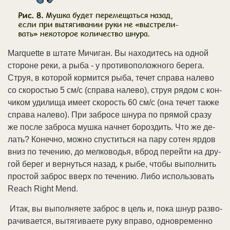
Marquette в шта­те Ми­чи­ган. Вы на­хо­ди­тесь на од­ной
сто­ро­не ре­ки, а ры­ба - у про­ти­во­по­лож­но­го бе­ре­га.
Струя, в ко­то­рой кор­мит­ся ры­ба, те­чет спра­ва на­ле­во
со ско­ро­стью 5 см/с (спра­ва на­ле­во), струя ря­дом с кон­
чи­ком уди­ли­ща име­ет ско­рость 60 см/с (она те­чет так­же
спра­ва на­ле­во). При за­бро­се шну­ра по пря­мой сра­зу
же по­сле за­бро­са муш­ка нач­нет бо­роз­дить. Что же де­
лать? Ко­неч­но, мож­но спус­тить­ся на па­ру со­тен яр­дов
вниз по те­че­нию, до мел­ко­во­дья, вброд пе­рей­ти на дру­
гой бе­рег и вер­нуть­ся на­зад, к ры­бе, что­бы вы­пол­нить
про­стой за­брос вверх по те­че­нию. Ли­бо ис­поль­зо­вать
Reach Right Mend.
Итак, вы вы­пол­няе­те за­брос в цель и, по­ка шнур раз­во­
ра­чи­ва­ет­ся, вы­тя­ги­вае­те ру­ку впра­во, од­но­вре­мен­но