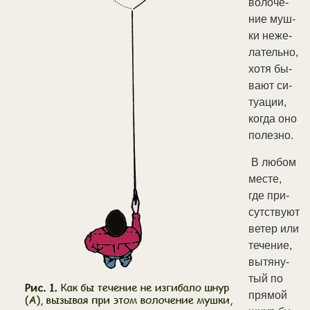
во­ло­че­
ние муш­
ки не­же­
ла­тель­но,
хо­тя бы­
ва­ют си­
туа­ции,
ко­гда оно
по­лез­но.
В лю­бом
мес­те,
где при­
сут­ст­ву­ют
ве­тер или
те­че­ние,
вы­тя­ну­
тый по
пря­мой