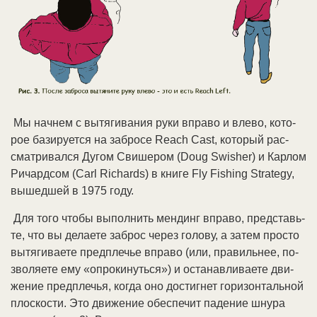
Мы нач­нем с вы­тя­ги­ва­ния ру­ки впра­во и вле­во, ко­то­
рое ба­зи­ру­ет­ся на за­бро­се Reach Cast, ко­то­рый рас­
смат­ри­вал­ся Ду­гом Сви­ше­ром (Doug Swisher) и Кар­лом
Ри­чар­дсом (Carl Richards) в кни­ге Fly Fishing Strategy,
вы­шед­шей в 1975 го­ду.
Для то­го что­бы вы­пол­нить мен­динг впра­во, пред­ставь­
те, что вы де­лае­те за­брос че­рез го­ло­ву, а за­тем про­сто
вы­тя­ги­вае­те пред­пле­чье впра­во (или, пра­виль­нее, по­
зво­ляе­те ему «оп­ро­ки­нуть­ся») и ос­та­нав­ли­вае­те дви­
же­ние пред­пле­чья, ко­гда оно дос­тиг­нет го­ри­зон­таль­ной
плос­ко­сти. Это дви­же­ние обес­пе­чит па­де­ние шну­ра