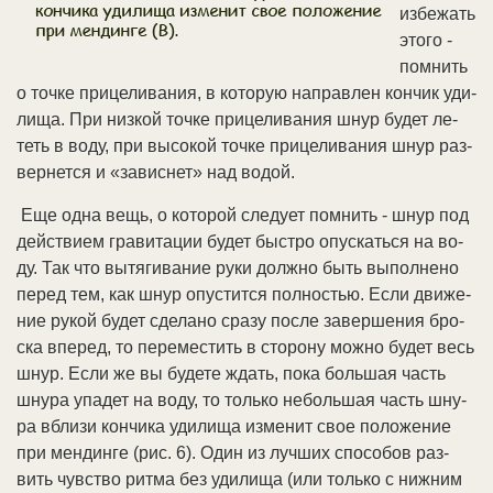
из­бе­жать
это­го -
пом­нить
о точ­ке при­це­ли­ва­ния, в ко­то­рую на­прав­лен кон­чик уди­
ли­ща. При низ­кой точ­ке при­це­ли­ва­ния шнур бу­дет ле­
теть в во­ду, при вы­со­кой точ­ке при­це­ли­ва­ния шнур раз­
вер­нет­ся и «за­вис­нет» над во­дой.
Еще од­на вещь, о ко­то­рой сле­ду­ет пом­нить - шнур под
дей­ст­ви­ем гра­ви­та­ции бу­дет бы­ст­ро опус­кать­ся на во­
ду. Так что вы­тя­ги­ва­ние ру­ки долж­но быть вы­пол­не­но
пе­ред тем, как шнур опус­тит­ся пол­но­стью. Ес­ли дви­же­
ние ру­кой бу­дет сде­ла­но сра­зу по­сле за­вер­ше­ния бро­
ска впе­ред, то пе­ре­мес­тить в сто­ро­ну мож­но бу­дет весь
шнур. Ес­ли же вы бу­де­те ждать, по­ка боль­шая часть
шну­ра упа­дет на во­ду, то толь­ко не­боль­шая часть шну­
ра вбли­зи кон­чи­ка уди­ли­ща из­ме­нит свое по­ло­же­ние
при мен­дин­ге (рис. 6). Один из луч­ших спо­со­бов раз­
вить чув­ст­во рит­ма без уди­ли­ща (или толь­ко с ниж­ним