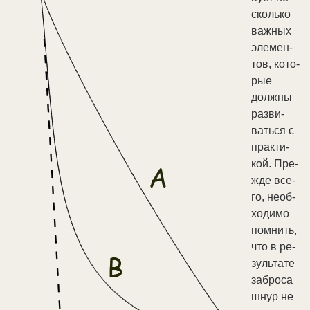
сколь­ко
важ­ных
эле­мен­
тов, ко­то­
рые
долж­ны
раз­ви­
вать­ся с
прак­ти­
кой. Пре­
ж­де все­
го, не­об­
хо­ди­мо
пом­нить,
что в ре­
зуль­та­те
за­бро­са
шнур не