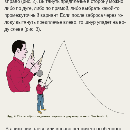
впра­во (рис. 2). Вы­тя­нуть пред­пле­чье в сто­ро­ну мож­но
ли­бо по ду­ге, ли­бо по пря­мой, ли­бо вы­брать ка­кой-то
про­ме­жу­точ­ный ва­ри­ант. Ес­ли по­сле за­бро­са че­рез го­
ло­ву вы­тя­нуть пред­пле­чье вле­во, то шнур упа­дет на во­
ду сле­ва (рис. 3).
В дви­же­нии вле­во или впра­во нет ни­че­го осо­бен­но­го,