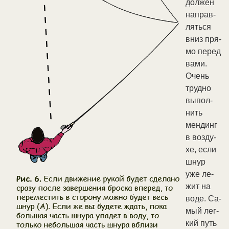
дол­жен
на­прав­
лять­ся
вниз пря­
мо пе­ред
ва­ми.
Очень
труд­но
вы­пол­
нить
мен­динг
в воз­ду­
хе, ес­ли
шнур
уже ле­
жит на
во­де. Са­
мый лег­
кий путь