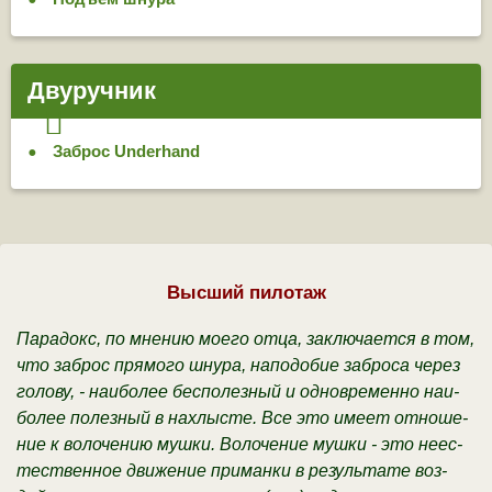
Двуручник
Заброс Underhand
Высший пилотаж
Па­ра­докс, по мне­нию мое­го от­ца, за­клю­ча­ет­ся в том,
что за­брос пря­мо­го шну­ра, на­по­до­бие за­бро­са че­рез
го­ло­ву, - наи­бо­лее бес­по­лез­ный и од­но­вре­мен­но наи­
бо­лее по­лез­ный в на­хлы­сте. Все это име­ет от­но­ше­
ние к во­ло­че­нию муш­ки. Во­ло­че­ние муш­ки - это не­ес­
те­ст­вен­ное дви­же­ние при­ман­ки в ре­зуль­та­те воз­