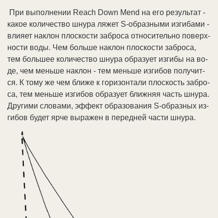
При вы­пол­не­нии Reach Down Mend на его ре­зуль­тат -
ка­кое ко­ли­че­ст­во шну­ра ля­жет S-об­раз­ны­ми из­ги­ба­ми -
влия­ет на­клон плос­ко­сти за­бро­са от­но­си­тель­но по­верх­
но­сти во­ды. Чем боль­ше на­клон плос­ко­сти за­бро­са,
тем боль­шее ко­ли­че­ст­во шну­ра об­ра­зу­ет из­ги­бы на во­
де, чем мень­ше на­клон - тем мень­ше из­ги­бов по­лу­чит­
ся. К то­му же чем бли­же к го­ри­зон­та­ли плос­кость за­бро­
са, тем мень­ше из­ги­бов об­ра­зу­ет ближ­няя часть шну­ра.
Дру­ги­ми сло­ва­ми, эф­фект об­ра­зо­ва­ния S-об­раз­ных из­
ги­бов бу­дет яр­че вы­ра­жен в пе­ред­ней час­ти шну­ра.