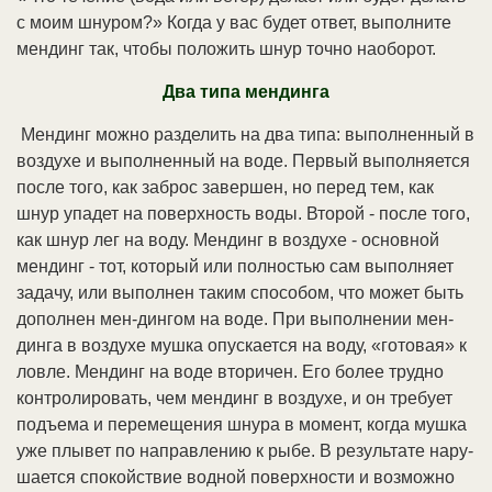
с мо­им шну­ром?» Ко­гда у вас бу­дет от­вет, вы­пол­ни­те
мен­динг так, что­бы по­ло­жить шнур точ­но на­обо­рот.
Два ти­па мен­дин­га
Мен­динг мож­но раз­де­лить на два ти­па: вы­пол­нен­ный в
воз­ду­хе и вы­пол­нен­ный на во­де. Пер­вый вы­пол­ня­ет­ся
по­сле то­го, как за­брос за­вер­шен, но пе­ред тем, как
шнур упа­дет на по­верх­ность во­ды. Вто­рой - по­сле то­го,
как шнур лег на во­ду. Мен­динг в воз­ду­хе - ос­нов­ной
мен­динг - тот, ко­то­рый или пол­но­стью сам вы­пол­ня­ет
за­да­чу, или вы­пол­нен та­ким спо­со­бом, что мо­жет быть
до­пол­нен мен-дин­гом на во­де. При вы­пол­не­нии мен­
дин­га в воз­ду­хе муш­ка опус­ка­ет­ся на во­ду, «го­то­вая» к
лов­ле. Мен­динг на во­де вто­ри­чен. Его бо­лее труд­но
кон­тро­ли­ро­вать, чем мен­динг в воз­ду­хе, и он тре­бу­ет
подъ­е­ма и пе­ре­ме­ще­ния шну­ра в мо­мент, ко­гда муш­ка
уже плы­вет по на­прав­ле­нию к ры­бе. В ре­зуль­та­те на­ру­
ша­ет­ся спо­кой­ст­вие вод­ной по­верх­но­сти и воз­мож­но