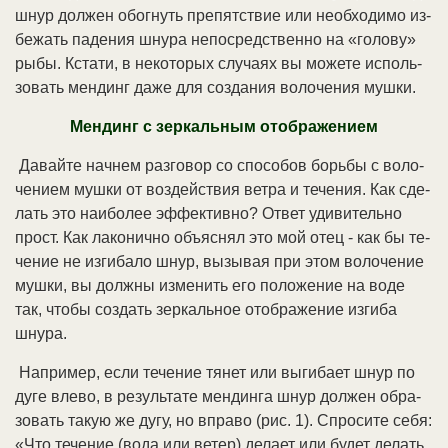
шнур дол­жен обо­гнуть пре­пят­ст­вие или не­об­хо­ди­мо из­
бе­жать па­де­ния шну­ра не­по­сред­ст­вен­но на «го­ло­ву»
ры­бы. Кста­ти, в не­ко­то­рых слу­ча­ях вы мо­же­те ис­поль­
зо­вать мен­динг да­же для соз­да­ния во­ло­че­ния муш­ки.
Мен­динг с зер­каль­ным ото­бра­же­ни­ем
Да­вай­те нач­нем раз­го­вор со спо­со­бов борь­бы с во­ло­
че­ни­ем муш­ки от воз­дей­ст­вия вет­ра и те­че­ния. Как сде­
лать это наи­бо­лее эф­фек­тив­но? От­вет уди­ви­тель­но
прост. Как ла­ко­нич­но объ­яс­нял это мой отец - как бы те­
че­ние не из­ги­ба­ло шнур, вы­зы­вая при этом во­ло­че­ние
муш­ки, вы долж­ны из­ме­нить его по­ло­же­ние на во­де
так, что­бы соз­дать зер­каль­ное ото­бра­же­ние из­ги­ба
шну­ра.
На­при­мер, ес­ли те­че­ние тя­нет или вы­ги­ба­ет шнур по
ду­ге вле­во, в ре­зуль­та­те мен­дин­га шнур дол­жен об­ра­
зо­вать та­кую же ду­гу, но впра­во (рис. 1). Спро­си­те се­бя:
«Что те­че­ние (во­да или ве­тер) де­ла­ет или бу­дет де­лать