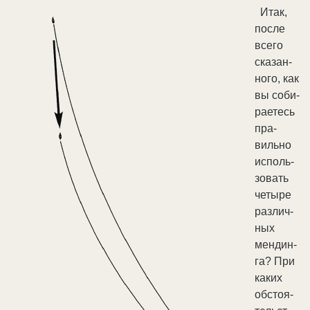
Итак,
по­сле
все­го
ска­зан­
но­го, как
вы со­би­
рае­тесь
пра­
виль­но
ис­поль­
зо­вать
че­ты­ре
раз­лич­
ных
мен­дин­
га? При
ка­ких
об­стоя­