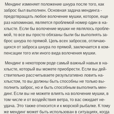
Мен­динг из­ме­ня­ет по­ло­же­ние шну­ра по­сле то­го, как
за­брос был вы­пол­нен. Ос­нов­ная за­да­ча мен­дин­га -
пре­дот­вра­щать лю­бое во­ло­че­ние муш­ки, ко­то­рое, еще
раз на­по­ми­наю, яв­ля­ет­ся про­бле­мой но­мер один в на­
хлы­сте. Ес­ли бы во­ло­че­ние муш­ки не яв­ля­лось про­бле­
мой, то все вы про­сто обя­за­ны бы­ли бы вы­пол­нять за­
брос шну­ра по пря­мой. Цель всех за­бро­сов, от­ли­чаю­
щих­ся от за­бро­са шну­ра по пря­мой, за­клю­ча­ет­ся в ком­
пен­са­ции то­го или ино­го ви­да во­ло­че­ния муш­ки.
Мен­динг в не­ко­то­ром ро­де са­мый важ­ный на­вык в на­
хлы­сте, ко­то­рый вы мо­же­те при­об­ре­сти. Ес­ли вы дей­
ст­ви­тель­но рас­счи­ты­вае­те ре­зуль­та­тив­но ло­вить на­
хлы­стом, то вы долж­ны быть спо­соб­ны не толь­ко вы­
пол­нить за­брос, но и быть спо­соб­ным вы­пол­нить мен-
динг. Ес­ли вы не мо­же­те вли­ять на во­ло­че­ние муш­ки, в
том чис­ле и от воз­дей­ст­вия вет­ра, то вас ожи­да­ет не­
уда­ча. Это так­же от­но­сит­ся и к мор­ской ры­бал­ке. К то­му
же мен­динг мо­жет быть ис­поль­зо­ван в си­туа­ци­ях, ко­гда