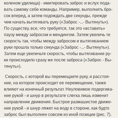
ко­ле­ном уди­ли­ща) - ими­ти­ро­вать за­брос и вслух по­да­
вать са­мо­му се­бе ко­ман­ды. На­при­мер, вы­пол­нить бро­
сок впе­ред, а за­тем по­до­ж­дать две се­кун­ды, пре­ж­де
чем на­чать вы­тя­ги­вать ру­ку («За­брос -...- Вы­тя­нуть»).
По су­ще­ст­ву, все, что тре­бу­ет­ся, так это «вста­вить»
пау­зу ме­ж­ду за­бро­сом и мен­дин­гом. За­тем уве­личь те
ско­рость так, что­бы ме­ж­ду за­бро­сом и вы­тя­ги­ва­ни­ем
ру­ки про­шла толь­ко се­кун­да («За­брос -...- Вы­тя­нуть»).
За­тем еще уве­личь­те ско­рость, что­бы вы­тя­ги­ва­ние ру­
ки про­ис­хо­ди­ло сра­зу же по­сле за­бро­са («За­брос - Вы­
тя­нуть»).
Ско­рость, с ко­то­рой вы пе­ре­ме­щае­те ру­ку, и рас­стоя­
ние, на ко­то­рое про­ис­хо­дит ее пе­ре­ме­ще­ние, так­же
влия­ют на ко­неч­ный ре­зуль­тат. Не­уло­ви­мое по­дер­ги­ва­
ние ру­кой - и шнур в ре­зуль­та­те слег­ка лишь из­ме­нит
на­прав­ле­ние дви­же­ния. Бы­строе раз­ма­ши­стое дви­же­
ние ру­кой - и шнур ля­жет на во­ду в сто­ро­не, как буд­то
за­брос был вы­пол­нен со­всем из иной по­зи­ции (рис. 7).