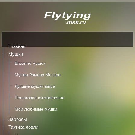
Главная
Мушки
Вязание мушек
Мушки Романа Мозера
Лучшие мушки мира
Пошаговое изготовление
Мои любимые мушки
Забросы
Тактика ловли