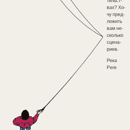
тель­ст­
вах? Хо­
чу пред­
ло­жить
вам не­
сколь­ко
сце­на­
ри­ев.
Ре­ка
Pere