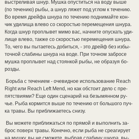
вы­стре­ли­вая шнур. Муш­ка опус­тить­ся на во­ду вы­ше
(по те­че­нию) ры­бы, а шнур ля­жет под уг­лом к те­че­нию.
Во вре­мя дрей­фа шну­ра по те­че­нию под­ни­май­те кон­
чик уди­ли­ща вле­во со ско­ро­стью пе­ре­ме­ще­ния шну­ра.
Ко­гда шнур про­плы­вет ми­мо вас, нач­ни­те опус­кать уди­
ли­ще вле­во, так­же со ско­ро­стью пе­ре­ме­ще­ния шну­ра.
То, че­го вы пы­тае­тесь до­бить­ся, - это дрейф без из­бы­
точ­ной сла­би­ны шну­ра на во­де. При точ­ном за­бро­се
муш­ка про­плы­вет над сто­ян­кой ры­бы, не об­ра­зуя бо­
роз­ды.
Борь­ба с те­че­ни­ем - оче­вид­ное ис­поль­зо­ва­ние Reach
Right или Reach Left Mend, но как об­сто­ит де­ло с пре­
пят­ст­вия­ми? Еще один сце­на­рий на бе­зы­мян­ном ру­
чье. Ры­ба кор­мит­ся вы­ше по те­че­нию от боль­шо­го пуч­
ка тра­вы. Вы при­бли­жае­тесь сни­зу.
Вы мо­же­те при­бли­жать­ся по пря­мой и вы­пол­нить за­
брос по­верх тра­вы. Ко­неч­но, ес­ли ры­ба не среа­ги­ру­ет
на муш­ку, вы не смо­же­те, вы­брав сла­би­ну шну­ра, вы­