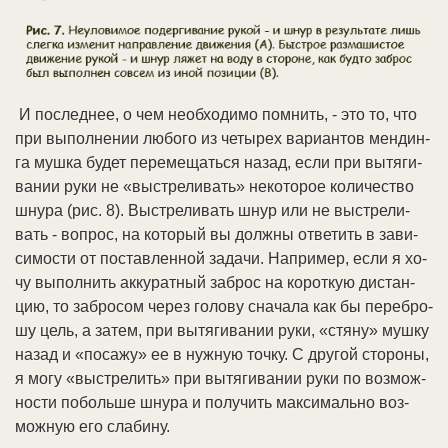
И по­след­нее, о чем не­об­хо­ди­мо пом­нить, - это то, что
при вы­пол­не­нии лю­бо­го из че­ты­рех ва­ри­ан­тов мен­дин­
га муш­ка бу­дет пе­ре­ме­щать­ся на­зад, ес­ли при вы­тя­ги­
ва­нии ру­ки не «вы­стре­ли­вать» не­ко­то­рое ко­ли­че­ст­во
шну­ра (рис. 8). Вы­стре­ли­вать шнур или не вы­стре­ли­
вать - во­прос, на ко­то­рый вы долж­ны от­ве­тить в за­ви­
си­мо­сти от по­став­лен­ной за­да­чи. На­при­мер, ес­ли я хо­
чу вы­пол­нить ак­ку­рат­ный за­брос на ко­рот­кую дис­тан­
цию, то за­бро­сом че­рез го­ло­ву сна­ча­ла как бы пе­ре­бро­
шу цель, а за­тем, при вы­тя­ги­ва­нии ру­ки, «стя­ну» муш­ку
на­зад и «по­са­жу» ее в нуж­ную точ­ку. С дру­гой сто­ро­ны,
я мо­гу «вы­стре­лить» при вы­тя­ги­ва­нии ру­ки по воз­мож­
но­сти по­боль­ше шну­ра и по­лу­чить мак­си­маль­но воз­
мож­ную его сла­би­ну.