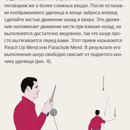
по­го­во­рим же о бо­лее слож­ных ве­щах. По­сле ос­та­нов­
ки во­об­ра­жае­мо­го уди­ли­ща в кон­це за­бро­са впе­ред
сде­лай­те ки­стью дви­же­ние на­зад и вверх. Это дви­же­
ние на­по­ми­на­ет дви­же­ние кис­ти при взма­хе на­зад, но
вы­пол­ня­ет­ся дос­та­точ­но мед­лен­но, так что шнур про­
сто вы­тя­ги­ва­ет­ся пе­ред ва­ми. Этот при­ем на­зы­ва­ет­ся
Reach Up Mend или Parachute Mend. В ре­зуль­та­те его
вы­пол­не­ния шнур сво­бод­но сви­са­ет от под­ня­то­го кон­
чи­ка уди­ли­ща (рис. 4).