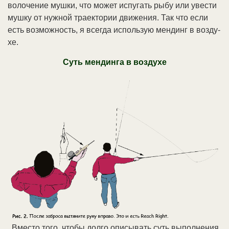
во­ло­че­ние муш­ки, что мо­жет ис­пу­гать ры­бу или уве­сти
муш­ку от нуж­ной тра­ек­то­рии дви­же­ния. Так что ес­ли
есть воз­мож­ность, я все­гда ис­поль­зую мен­динг в воз­ду­
хе.
Суть мен­дин­га в воз­ду­хе
Вме­сто то­го, что­бы дол­го опи­сы­вать суть вы­пол­не­ния