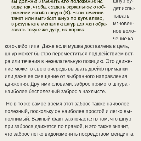
шнур бу­
дет ис­пы­
ты­вать
мгно­вен­
ное во­ло­
че­ние ка­
ко­го-ли­бо ти­па. Да­же ес­ли муш­ка дос­тав­ле­на в цель,
шнур мо­жет бы­ст­ро пе­ре­мес­тить­ся под дей­ст­ви­ем вет­
ра или те­че­ния в не­же­ла­тель­ную по­зи­цию. Это дви­же­
ние мо­жет в свою оче­редь вы­звать дрейф при­ман­ки
или да­же ее сме­ще­ние от вы­бран­но­го на­прав­ле­ния
дви­же­ния. Дру­ги­ми сло­ва­ми, за­брос пря­мо­го шну­ра -
наи­бо­лее бес­по­лез­ный за­брос в на­хлы­сте.
Но в то же са­мое вре­мя этот за­брос так­же наи­бо­лее
по­лез­ный, по­сколь­ку он наи­бо­лее про­стой и лег­ко вы­
пол­ни­мый. Важ­ный факт за­клю­ча­ет­ся в том, что шнур
при за­бро­се дви­жет­ся по пря­мой, и это так­же зна­чит,
что за­брос лег­ко ви­до­из­ме­нить по­сред­ст­вом мен­дин­га.