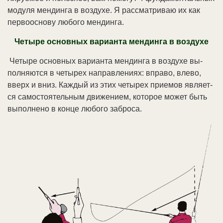
мо­ду­ля мен­дин­га в воз­ду­хе. Я рас­смат­ри­ваю их как
пер­во­ос­но­ву лю­бо­го мен­дин­га.
Че­ты­ре ос­нов­ных ва­ри­ан­та мен­дин­га в воз­ду­хе
Че­ты­ре ос­нов­ных ва­ри­ан­та мен­дин­га в воз­ду­хе вы­
пол­ня­ют­ся в че­ты­рех на­прав­ле­ни­ях: впра­во, вле­во,
вверх и вниз. Ка­ж­дый из этих че­ты­рех прие­мов яв­ля­ет­
ся са­мо­стоя­тель­ным дви­же­ни­ем, ко­то­рое мо­жет быть
вы­пол­не­но в кон­це лю­бо­го за­бро­са.