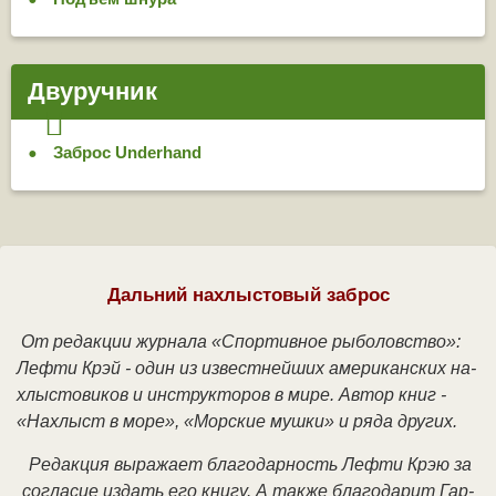
Двуручник
Заброс Underhand
Дальний нахлыстовый заброс
От ре­дак­ции жур­на­ла «Спор­тив­ное ры­бо­лов­ст­во»:
Леф­ти Крэй - один из из­вест­ней­ших аме­ри­кан­ских на­
хлы­сто­ви­ков и ин­ст­рук­то­ров в ми­ре. Ав­тор книг -
«На­хлыст в мо­ре», «Мор­ские муш­ки» и ря­да дру­гих.
Ре­дак­ция вы­ра­жа­ет бла­го­дар­ность Леф­ти Крэ­ю за
со­гла­сие из­дать его кни­гу. А так­же бла­го­да­рит Гар­