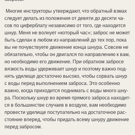
Мно­гие ин­ст­рук­то­ры ут­вер­жда­ют, что об­рат­ный взмах
сле­ду­ет де­лать из по­ло­же­ния от де­вя­ти до де­ся­ти ча­
сов по ци­фер­бла­ту не­за­ви­си­мо от то­го, где на­хо­дит­ся
шнур. Ме­ня не вол­ну­ет «ко­то­рый час»; за­брос не мо­жет
быть сде­лан в лю­бом из на­прав­ле­ний до тех пор, по­ка
вы не по­чув­ст­вуе­те дви­же­ние кон­ца шну­ра. Со­всем не
обя­за­тель­но, что­бы он дви­гал­ся по на­прав­ле­нию к вам,
но не­об­хо­ди­мо его дви­же­ние. При об­рат­ном за­бро­се
вяз­кость во­ды удер­жи­ва­ет шнур и по­это­му важ­но под­
нять уди­ли­ще дос­та­точ­но вы­со­ко, что­бы со­рвать шнур
с во­ды пе­ред вы­пол­не­ни­ем за­бро­са. Это осо­бен­но
важ­но, ко­гда при­хо­дит­ся под­ни­мать с во­ды мно­го шну­
ра. По­сколь­ку шнур во вре­мя пря­мо­го за­бро­са на­хо­дит­
ся в боль­шин­ст­ве слу­ча­ев в воз­ду­хе, вам не­об­хо­ди­мо
про­вес­ти уди­ли­ще по­сту­па­тель­но на дос­та­точ­ное рас­
стоя­ние впе­ред, что­бы при­дать все­му шну­ру дви­же­ние
пе­ред за­бро­сом.