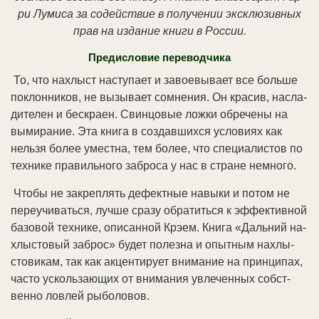
ри Лу­ми­са за со­дей­ст­вие в по­лу­че­нии экс­клю­зив­ных
прав на из­да­ние кни­ги в Рос­сии.
Пре­ди­сло­вие пе­ре­во­дчи­ка
То, что на­хлыст на­сту­па­ет и за­вое­вы­ва­ет все боль­ше
по­клон­ни­ков, не вы­зы­ва­ет со­мне­ния. Он кра­сив, на­сла­
ди­те­лен и бес­кра­ен. Свин­цо­вые лож­ки об­ре­че­ны на
вы­ми­ра­ние. Эта кни­га в соз­дав­ших­ся ус­ло­ви­ях как
нель­зя бо­лее уме­ст­на, тем бо­лее, что спе­циа­ли­стов по
тех­ни­ке пра­виль­но­го за­бро­са у нас в стра­не не­мно­го.
Что­бы не за­кре­п­лять де­фект­ные на­вы­ки и по­том не
пе­ре­учи­вать­ся, луч­ше сра­зу об­ра­тить­ся к эф­фек­тив­ной
ба­зо­вой тех­ни­ке, опи­сан­ной Крэ­ем. Кни­га «Даль­ний на­
хлы­сто­вый за­брос» бу­дет по­лез­на и опыт­ным на­хлы­
сто­ви­кам, так как ак­цен­ти­ру­ет вни­ма­ние на прин­ци­пах,
час­то ус­коль­заю­щих от вни­ма­ния ув­ле­чен­ных соб­ст­
вен­но лов­лей ры­бо­ло­вов.