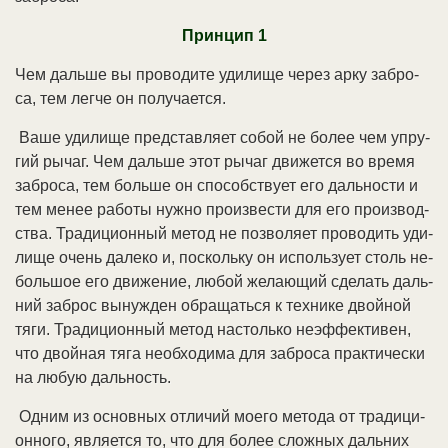
Прин­цип 1
Чем даль­ше вы про­во­ди­те уди­ли­ще че­рез ар­ку за­бро­
са, тем лег­че он по­лу­ча­ет­ся.
Ва­ше уди­ли­ще пред­став­ля­ет со­бой не бо­лее чем уп­ру­
гий ры­чаг. Чем даль­ше этот ры­чаг дви­жет­ся во вре­мя
за­бро­са, тем боль­ше он спо­соб­ст­ву­ет его даль­но­сти и
тем ме­нее ра­бо­ты нуж­но про­из­ве­сти для его про­из­вод­
ст­ва. Тра­ди­ци­он­ный ме­тод не по­зво­ля­ет про­во­дить уди­
ли­ще очень да­ле­ко и, по­сколь­ку он ис­поль­зу­ет столь не­
боль­шое его дви­же­ние, лю­бой же­лаю­щий сде­лать даль­
ний за­брос вы­ну­ж­ден об­ра­щать­ся к тех­ни­ке двой­ной
тя­ги. Тра­ди­ци­он­ный ме­тод на­столь­ко не­эф­фек­ти­вен,
что двой­ная тя­га не­об­хо­ди­ма для за­бро­са прак­ти­че­ски
на лю­бую даль­ность.
Од­ним из ос­нов­ных от­ли­чий мое­го ме­то­да от тра­ди­ци­
он­но­го, яв­ля­ет­ся то, что для бо­лее слож­ных даль­них