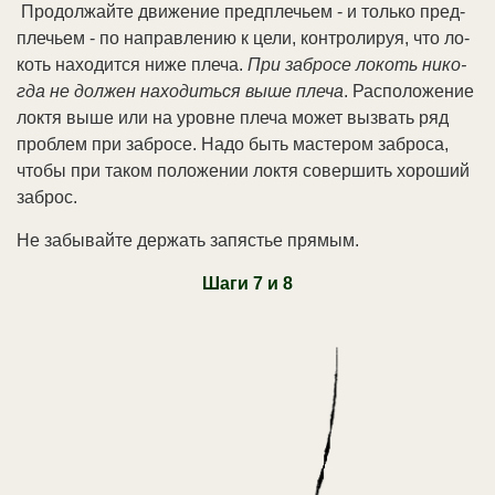
Про­дол­жай­те дви­же­ние пред­плечь­ем - и толь­ко пред­
плечь­ем - по на­прав­ле­нию к це­ли, кон­тро­ли­руя, что ло­
коть на­хо­дит­ся ни­же пле­ча.
При за­бро­се ло­коть ни­ко­
гда не дол­жен на­хо­дить­ся вы­ше пле­ча
. Рас­по­ло­же­ние
лок­тя вы­ше или на уров­не пле­ча мо­жет вы­звать ряд
про­блем при за­бро­се. На­до быть мас­те­ром за­бро­са,
что­бы при та­ком по­ло­же­нии лок­тя со­вер­шить хо­ро­ший
за­брос.
Не за­бы­вай­те дер­жать за­пя­стье пря­мым.
Ша­ги 7 и 8