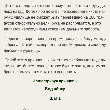
Вот что яв­ля­ет­ся клю­чом к то­му, что­бы от­вес­ти ру­ку да­
ле­ко на­зад. До тех пор по­ка вы не раз­вер­не­те кисть на­
ру­жу, уди­ли­ще не смо­жет быть пе­ре­ве­де­но на 180 гра­
ду­сов от­но­си­тель­но це­ли, ру­ка не рас­пря­мит­ся, а это
яв­ля­ет­ся не­об­хо­ди­мым ус­ло­ви­ем даль­не­го за­бро­са.
Пер­вые че­ты­ре прин­ци­па при­ме­ни­мы к лю­бо­му ме­то­ду
за­бро­са. Пя­тый рас­ши­ря­ет при не­об­хо­ди­мо­сти сво­бо­ду
дви­же­ния уди­ли­ща.
Ос­вой­те это прин­ци­пы и вы ста­не­те за­бра­сы­вать даль­
ше, лег­че, бо­лее точ­но, а так­же бу­де­те знать, по­че­му за­
брос не по­лу­ча­ет­ся и как это ис­пра­вить.
Иллюстрируя принципы
Вид сбоку
Шаг 1