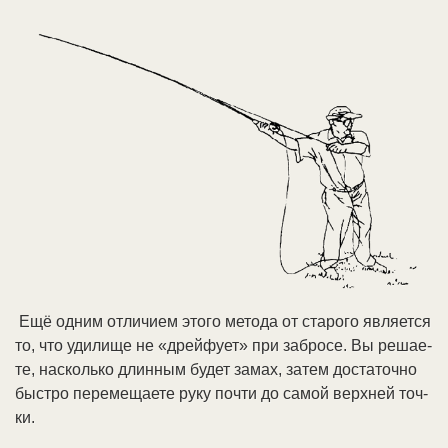
Ещё од­ним от­ли­чи­ем это­го ме­то­да от ста­ро­го яв­ля­ет­ся
то, что уди­ли­ще не «дрей­фу­ет» при за­бро­се. Вы ре­шае­
те, на­сколь­ко длин­ным бу­дет за­мах, за­тем дос­та­точ­но
бы­ст­ро пе­ре­ме­щае­те ру­ку поч­ти до са­мой верх­ней точ­
ки.