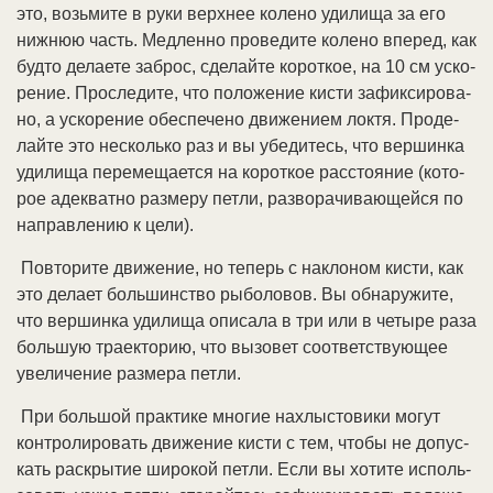
это, возь­ми­те в ру­ки верх­нее ко­ле­но уди­ли­ща за его
ниж­нюю часть. Мед­лен­но про­ве­ди­те ко­ле­но впе­ред, как
буд­то де­лае­те за­брос, сде­лай­те ко­рот­кое, на 10 см ус­ко­
ре­ние. Про­сле­ди­те, что по­ло­же­ние кис­ти за­фик­си­ро­ва­
но, а ус­ко­ре­ние обес­пе­че­но дви­же­ни­ем лок­тя. Про­де­
лай­те это не­сколь­ко раз и вы убе­ди­тесь, что вер­шин­ка
уди­ли­ща пе­ре­ме­ща­ет­ся на ко­рот­кое рас­стоя­ние (ко­то­
рое аде­к­ват­но раз­ме­ру пет­ли, раз­во­ра­чи­ваю­щей­ся по
на­прав­ле­нию к це­ли).
По­вто­ри­те дви­же­ние, но те­перь с на­кло­ном кис­ти, как
это де­ла­ет боль­шин­ст­во ры­бо­ло­вов. Вы об­на­ру­жи­те,
что вер­шин­ка уди­ли­ща опи­са­ла в три или в че­ты­ре раза
боль­шую тра­ек­то­рию, что вы­зо­вет со­от­вет­ст­вую­щее
уве­ли­че­ние раз­ме­ра пет­ли.
При боль­шой прак­ти­ке мно­гие на­хлы­сто­ви­ки мо­гут
кон­тро­ли­ро­вать дви­же­ние кис­ти с тем, что­бы не до­пус­
кать рас­кры­тие ши­ро­кой пет­ли. Ес­ли вы хо­ти­те ис­поль­