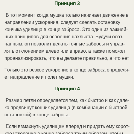
Прин­цип 3
В тот мо­мент, ко­гда муш­ка толь­ко на­чи­на­ет дви­же­ние в
на­прав­ле­нии ус­ко­ре­ния, сле­ду­ет сде­лать ос­та­нов­ку
кон­чи­ка уди­ли­ща в кон­це за­бро­са. Это один из важ­ней­
ших прин­ци­пов для ос­вое­ния на­хлы­ста. Бу­ду­чи осоз­
нан­ным, он по­зво­лит де­лать точ­ные за­бро­сы и управ­
лять от­кло­не­ни­ем вле­во или впра­во, а так­же по­мо­жет
про­ана­ли­зи­ро­вать, что вы де­лае­те пра­виль­но, а что нет.
Толь­ко это рез­кое ус­ко­ре­ние в кон­це за­бро­са оп­ре­де­ля­
ет на­прав­ле­ние и по­лет муш­ки.
Прин­цип 4
Раз­мер пет­ли оп­ре­де­ля­ет­ся тем, как бы­ст­ро и как да­ле­
ко про­дви­нут кон­чик уди­ли­ща (в ком­би­на­ции с бы­ст­рой
ос­та­нов­кой) в кон­це за­бро­са.
Ес­ли взмах­нуть уди­ли­щем впе­ред и при­дать ему ко­рот­
кое ус­ко­ре­ние в кон­це за­бро­са та­ким об­ра­зом, что­бы