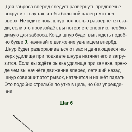
Для за­бро­са впе­рёд сле­ду­ет раз­вер­нуть пред­пле­чье
во­круг и к те­лу так, что­бы боль­шой па­лец смот­рел
вверх. Не жди­те по­ка шнур пол­но­стью раз­вер­нёт­ся сза­
ди, ес­ли это про­изой­дёт, вы по­те­ряе­те энер­гию, не­об­хо­
ди­мую для за­бро­са. Ко­гда шнур бу­дет вы­гля­деть по­доб­
но бу­к­ве
J
, на­чи­най­те дви­же­ние уди­ли­щем впе­рёд.
Шнур бу­дет раз­во­ра­чи­вать­ся от вас и дви­гаю­щее­ся на­
верх уди­ли­ще при под­хва­те шну­ра на­тя­нет его и за­гру­
зит­ся. Ес­ли вы ждё­те рыв­ка уди­ли­ща при за­ма­хе, пре­ж­
де чем вы нач­нё­те дви­же­ние впе­рёд, ле­тя­щий на­зад
шнур со­вер­шит этот ры­вок, на­тя­нет­ся и нач­нёт па­дать.
Это по­доб­но стрель­бе по ут­ке в цель, но без уп­ре­ж­де­
ния.
Шаг 6