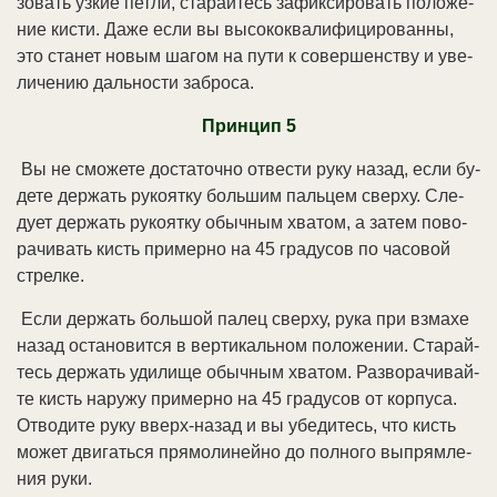
зо­вать уз­кие пет­ли, ста­рай­тесь за­фик­си­ро­вать по­ло­же­
ние кис­ти. Да­же ес­ли вы вы­со­ко­ква­ли­фи­ци­ро­ван­ны,
это ста­нет но­вым ша­гом на пу­ти к со­вер­шен­ст­ву и уве­
ли­че­нию даль­но­сти за­бро­са.
Прин­цип 5
Вы не смо­же­те дос­та­точ­но от­вес­ти ру­ку на­зад, ес­ли бу­
де­те дер­жать ру­ко­ят­ку боль­шим паль­цем свер­ху. Сле­
ду­ет дер­жать ру­ко­ят­ку обыч­ным хва­том, а за­тем по­во­
ра­чи­вать кисть при­мер­но на 45 гра­ду­сов по ча­со­вой
стрел­ке.
Ес­ли дер­жать боль­шой па­лец свер­ху, ру­ка при взма­хе
на­зад ос­та­но­вит­ся в вер­ти­каль­ном по­ло­же­нии. Ста­рай­
тесь дер­жать уди­ли­ще обыч­ным хва­том. Раз­во­ра­чи­вай­
те кисть на­ру­жу при­мер­но на 45 гра­ду­сов от кор­пу­са.
От­во­ди­те ру­ку вверх-на­зад и вы убе­ди­тесь, что кисть
мо­жет дви­гать­ся пря­мо­ли­ней­но до пол­но­го вы­прям­ле­
ния ру­ки.