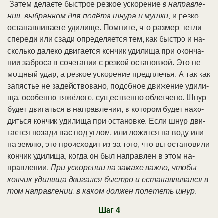
За­тем де­лае­те бы­строе рез­кое ус­ко­ре­ние
в на­прав­ле­
нии, вы­бран­ном для по­лё­та шну­ра и муш­ки
, и рез­ко
ос­та­нав­ли­вае­те уди­ли­ще. Пом­ни­те, что раз­мер пет­ли
спе­ре­ди или сза­ди оп­ре­де­ля­ет­ся тем, как бы­ст­ро и на­
сколь­ко да­ле­ко дви­га­ет­ся кон­чик уди­ли­ща при окон­ча­
нии за­бро­са в со­че­та­нии с рез­кой ос­та­нов­кой. Это не
мощ­ный удар, а рез­кое ус­ко­ре­ние пред­пле­чья. А так как
за­пя­стье не за­дей­ст­во­ва­но, по­доб­ное дви­же­ние уди­ли­
ща, осо­бен­но тя­жё­ло­го, су­ще­ст­вен­но об­лег­че­но. Шнур
бу­дет дви­гать­ся в на­прав­ле­нии, в ко­то­ром бу­дет на­хо­
дить­ся кон­чик уди­ли­ща при ос­та­нов­ке. Ес­ли шнур дви­
га­ет­ся по­за­ди вас под уг­лом, или ло­жит­ся на во­ду или
на зем­лю, это про­ис­хо­дит из-за то­го, что вы ос­та­но­ви­ли
кон­чик уди­ли­ща, ко­гда он был на­прав­лен в этом на­
прав­ле­нии.
При ус­ко­ре­нии на за­ма­хе важ­но, что­бы
кон­чик уди­ли­ща дви­гал­ся бы­ст­ро и ос­та­нав­ли­вал­ся в
том на­прав­ле­нии, в ка­ком дол­жен по­ле­теть шнур
.
Шаг 4