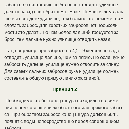
за­бро­сов я на­став­ляю ры­бо­ло­вов от­во­дить уди­ли­ще
да­ле­ко на­зад при об­рат­ном взма­хе. Пом­ни­те, чем даль­
ше вы по­ве­де­те уди­ли­ще, тем боль­ше это по­мо­жет вам
сде­лать за­брос. Для ко­рот­ких за­бро­сов нет не­об­хо­ди­
мо­сти это де­лать, но чем бо­лее даль­ний тре­бу­ет­ся за­
брос, тем даль­ше нуж­но уди­ли­ще от­во­дить на­зад.
Так, на­при­мер, при за­бро­се на 4,5 - 9 мет­ров не на­до
от­во­дить уди­ли­ще даль­ше, чем за пле­чо. Но ес­ли нуж­но
за­бро­сить даль­ше, уди­ли­ще нуж­но от­во­дить за спи­ну.
Для са­мых даль­них за­бро­сов ру­ка и уди­ли­ще долж­ны
со­став­лять об­щую пря­мую ли­нию за спи­ной.
Прин­цип 2
Не­об­хо­ди­мо, что­бы ко­нец шну­ра на­хо­дил­ся в дви­же­
нии пе­ред со­вер­ше­ни­ем об­рат­но­го или пря­мо­го за­бро­
са. При об­рат­ном за­бро­се ко­нец шну­ра дол­жен быть
под­нят с во­ды не­по­сред­ст­вен­но пе­ред со­вер­ше­ни­ем
за­бро­са.