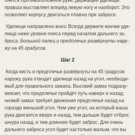
ля­ет­ся про­ти­во­по­лож­ной ру­ке, дер­жа­щей уди­ли­ще:
прав­ша вы­став­ля­ет впе­рёд ле­вую но­гу и на­обо­рот. Это
по­зво­ля­ет кор­пу­су дви­гать­ся плав­но при за­бро­се.
Уди­ли­ще на­прав­ле­но вниз: Все­гда дер­жи­те кон­чик уди­
ли­ща ни­же уров­ня поя­са пе­ред на­ча­лом даль­не­го за­
бро­са.
Боль­шой па­лец и пред­пле­чье раз­вёр­ну­ты на­ру­
жу на 45 гра­ду­сов.
Шаг 2
Ко­гда кисть и пред­пле­чье раз­вёр­ну­ты на 45 гра­ду­сов
на­ру­жу, ру­ка от­во­дит уди­ли­ще на­зад на угол, не­об­хо­ди­
мый для пра­виль­но­го за­ма­ха. Вы­со­кий за­мах под­ра­зу­
ме­ва­ет, что пред­пле­чье прой­дёт путь на­верх и на­зад;
низ­кий за­мах тре­бу­ет дви­же­ния пред­пле­чья на­зад на
го­раз­до мень­ший угол. Чем уже угол, на ко­то­рый ва­ша
ру­ка дви­га­ет­ся вверх и на­зад, тем даль­ше бу­дет от­брос
шну­ра на­зад, и тем длин­нее бу­дет за­брос. Для очень
даль­не­го за­бро­са угол бу­дет на­столь­ко ма­лым, что вы