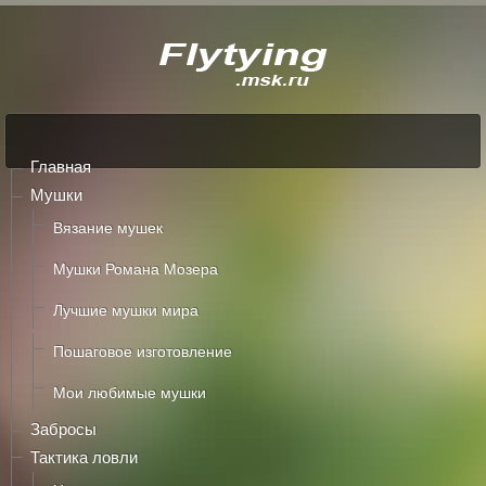
Главная
Мушки
Вязание мушек
Мушки Романа Мозера
Лучшие мушки мира
Пошаговое изготовление
Мои любимые мушки
Забросы
Тактика ловли