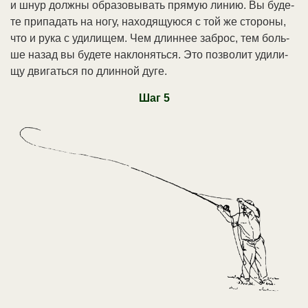
и шнур долж­ны об­ра­зо­вы­вать пря­мую ли­нию. Вы бу­де­
те при­па­дать на но­гу, на­хо­дя­щую­ся с той же сто­ро­ны,
что и ру­ка с уди­ли­щем. Чем длин­нее за­брос, тем боль­
ше на­зад вы бу­де­те на­кло­нять­ся. Это по­зво­лит уди­ли­
щу дви­гать­ся по длин­ной ду­ге.
Шаг 5