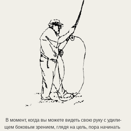
В мо­мент, ко­гда вы мо­же­те ви­деть свою ру­ку с уди­ли­
щем бо­ко­вым зре­ни­ем, гля­дя на цель, по­ра на­чи­нать