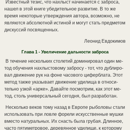
Из­вест­ный те­зис, что на­хлыст на­чи­на­ет­ся с за­бро­са,
на­шел в этой кни­ге убе­ди­тель­ное раз­ви­тие. В то же
вре­мя не­ко­то­рые ут­вер­жде­ния ав­то­ра, воз­мож­но, не
яв­ля­ют­ся аб­со­лют­ной ис­ти­ной и мо­гут стать пред­ме­том
дис­кус­сий по­свя­щен­ных.
Ле­о­нид Ев­до­ки­мов
Гла­ва 1 - Уве­ли­че­ние даль­но­сти за­бро­са
В те­че­ние не­сколь­ких сто­ле­тий до­ми­ни­ро­вал один ме­
тод обу­че­ния на­хлы­сто­во­му за­бро­су - тот, что дуб­ли­ро­
вал дви­же­ние рук на фо­не ча­со­во­го ци­фер­бла­та. Этот
ме­тод так­же ука­зы­ва­ет дви­же­ние уди­ли­ща в от­но­си­
тель­но уз­кой «ар­ке». Да­вай­те по­смот­рим, как этот ме­
тод, столь уни­вер­саль­ный се­го­дня, был раз­ра­бо­тан.
Не­сколь­ко ве­ков то­му на­зад в Ев­ро­пе ры­бо­ло­вы ста­ли
ис­поль­зо­вать при лов­ле фо­ре­ли ис­кус­ст­вен­ные муш­ки
вме­сто на­ту­раль­ных. Их снасть бы­ла гру­бая. Длин­ное,
час­то пя­ти­мет­ро­вое, де­ре­вян­ное уди­ли­ще, к ко­то­ро­му