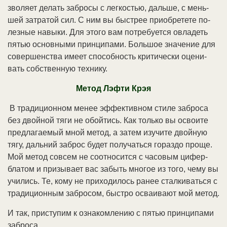
зво­ля­ет де­лать за­бро­сы с лег­ко­стью, даль­ше, с мень­
шей за­тра­той сил. С ним вы бы­ст­рее при­об­ре­те­те по­
лез­ные на­вы­ки. Для это­го вам по­тре­бу­ет­ся ов­ла­деть
пя­тью ос­нов­ны­ми прин­ци­па­ми. Боль­шое зна­че­ние для
со­вер­шен­ст­ва име­ет спо­соб­ность кри­ти­че­ски оце­ни­
вать соб­ст­вен­ную тех­ни­ку.
Ме­тод Лэф­ти Крэ­я
В тра­ди­ци­он­ном ме­нее эф­фек­тив­ном сти­ле за­бро­са
без двой­ной тя­ги не обой­тись. Как толь­ко вы ос­вои­те
пред­ла­гае­мый мной ме­тод, а за­тем изу­чи­те двой­ную
тя­гу, даль­ний за­брос бу­дет по­лу­чать­ся го­раз­до про­ще.
Мой ме­тод со­всем не со­от­но­сит­ся с ча­со­вым ци­фер­
бла­том и при­зы­ва­ет вас за­быть мно­гое из то­го, че­му вы
учи­лись. Те, ко­му не при­хо­ди­лось ра­нее стал­ки­вать­ся с
тра­ди­ци­он­ным за­бро­сом, бы­ст­ро ос­ваи­ва­ют мой ме­тод.
И так, при­сту­пим к оз­на­ком­ле­нию с пя­тью прин­ци­па­ми
за­бро­са.