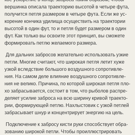
вер­шин­ка опи­са­ла тра­ек­то­рию вы­со­той в че­ты­ре фу­та,
по­лу­чит­ся пет­ля раз­ме­ром в че­ты­ре фу­та. Ес­ли же ус­
ко­ре­ние кон­чи­ка уди­ли­ща осу­ще­ст­вить на тра­ек­то­рии
вы­со­той в один фут, то и пет­ля бу­дет раз­ме­ром в один
фут. Как толь­ко вы ос­вои­те этот прин­цип, вы смо­же­те
фор­ми­ро­вать пет­лю же­лае­мо­го раз­ме­ра.
Для даль­них за­бро­сов же­ла­тель­но ис­поль­зо­вать уз­кие
пет­ли. Мно­гие счи­та­ют, что ши­ро­кая пет­ля ле­тит ху­же
уз­кой вслед­ст­вие боль­шо­го воз­душ­но­го со­про­тив­ле­
ния. На са­мом де­ле влия­ние воз­душ­но­го со­про­тив­ле­
ния не ве­ли­ко. При­чи­на, по ко­то­рой ши­ро­кая пет­ля пло­
хо за­бра­сы­ва­ет­ся, со­сто­ит в том, что ры­бо­лов рас­пре­
де­ля­ет уси­лие за­бро­са на всю ши­ри­ну кри­вой тра­ек­то­
рии, фор­ми­рую­щей пет­лю. На­хлы­сто­вик с уз­кой пет­лей
за­бра­сы­ва­ет шнур и кон­цен­три­ру­ет энер­гию на цель.
Под­клю­че­ние к за­бро­су кис­ти ру­ки спо­соб­ст­ву­ет об­ра­
зо­ва­нию ши­ро­кой пет­ли. Что­бы про­ил­лю­ст­ри­ро­вать