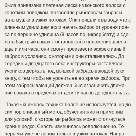
бы­ла при­вя­за­на пле­те­ная лес­ка из кон­ско­го во­ло­са с
ко­рот­ким по­вод­ком, по­зво­ля­ло ры­бо­ло­вам за­бра­сы­
вать муш­ки в уз­ких по­то­ках. Они при­шли к вы­во­ду, что с
длин­ным уди­ли­щем ес­ли на­чать за­брос от уров­ня поя­
са по вер­ши­не уди­ли­ща (9 ча­сов по ци­фер­бла­ту) и сде­
лать бы­ст­рый взмах с ос­та­нов­кой в по­ло­же­ние две­на­
дца­ти или ча­са, они смо­гут про­из­ве­сти эф­фек­тив­ный
за­брос в ус­ло­ви­ях, с ко­то­ры­ми они стал­ки­ва­лись. До
се­ре­ди­ны два­дца­то­го ве­ка ин­ст­рук­то­ры за­став­ля­ли
уче­ни­ков дер­жать под мыш­кой за­бра­сы­ваю­щей ру­ки
кни­гу, с тем что­бы не уро­нить ее во вре­мя за­бро­са. При
этом за­бра­сы­ваю­щий дол­жен был ог­ра­ни­чить дви­же­
ние взма­ха в пре­де­лах от де­вя­ти ча­сов до од­но­го ча­са.
Та­кая «книж­ная» тех­ни­ка бо­лее не ис­поль­зу­ет­ся, но до
сих пор опи­сан­ный ме­тод обу­че­ния жив и при­ме­ним
для ус­ло­вий, с ко­то­ры­ми ры­бо­лов мо­жет столк­нуть­ся
край­не ред­ко. Снасть из­ме­ни­лась ре­во­лю­ци­он­но. Те­
перь мы уже не ло­вим толь­ко в уз­ких по­то­ках. На­про­