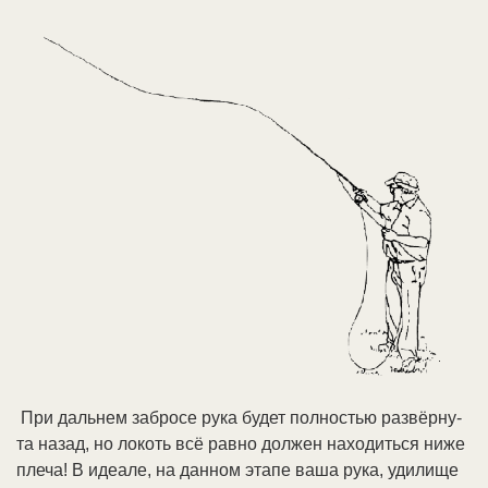
При даль­нем за­бро­се ру­ка бу­дет пол­но­стью раз­вёр­ну­
та на­зад, но ло­коть всё рав­но долже­н на­хо­дить­ся ни­же
пле­ча! В идеа­ле, на дан­ном эта­пе ва­ша ру­ка, уди­ли­ще