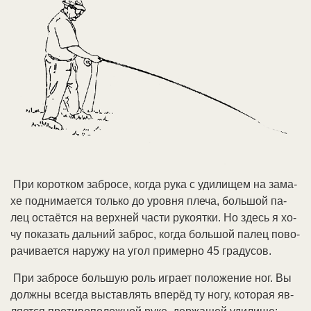
При ко­рот­ком за­бро­се, ко­гда ру­ка с уди­ли­щем на за­ма­
хе под­ни­ма­ет­ся толь­ко до уров­ня пле­ча, боль­шой па­
лец ос­та­ёт­ся на верх­ней час­ти ру­ко­ят­ки. Но здесь я хо­
чу по­ка­зать даль­ний за­брос, ко­гда боль­шой па­лец по­во­
ра­чи­ва­ет­ся на­ру­жу на угол при­мер­но 45 гра­ду­сов.
При за­бро­се боль­шую роль иг­ра­ет по­ло­же­ние ног. Вы
долж­ны все­гда вы­став­лять впе­рёд ту но­гу, ко­то­рая яв­