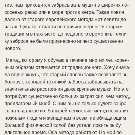
тив, нам при­хо­дит­ся за­бра­сы­вать муш­ки в ши­ро­ких ло­
со­се­вых ре­ках или в мо­ре про­тив вет­ра. Та­кая лов­ля
да­ле­ка от ста­ро­го ев­ро­пей­ско­го ме­то­да «от де­вя­ти до
ча­са». Од­на­ко, от­час­ти по при­чи­не вер­но­сти ста­рым
тра­ди­ци­ям в на­хлы­сте, до не­дав­не­го вре­ме­ни в тех­ни­
ку за­бро­са не бы­ло прив­не­се­но ни­че­го су­ще­ст­вен­но
но­во­го.
Ме­тод, ко­то­ро­му я обу­чаю в те­че­ние мно­гих лет, ко­рен­
ным об­ра­зом от­ли­ча­ет­ся от тра­ди­ци­он­но­го. Хо­чу сна­ча­
ла под­черк­нуть, что ста­рый спо­соб так­же по­зво­ля­ет ры­
бо­ло­ву с хо­ро­шей тех­ни­кой за­бро­са за­бра­сы­вать на
зна­чи­тель­ные рас­стоя­ния да­же круп­ные муш­ки. Но это
по­тре­бу­ет су­ще­ст­вен­но боль­ших за­трат сил, чем ме­тод,
пред­ла­гае­мый мной. С ним вы не толь­ко бу­де­те за­бра­
сы­вать даль­ше и с боль­шей лег­ко­стью; ме­тод по­зво­лит
по­жи­лым лю­дям и жен­щи­нам и всем, не об­ла­даю­щим
боль­шой фи­зи­че­ской си­лой без ус­та­ли ло­вить ры­бу
дли­тель­ное вре­мя. Оба ме­то­да ра­бо­та­ют. Но мой по­