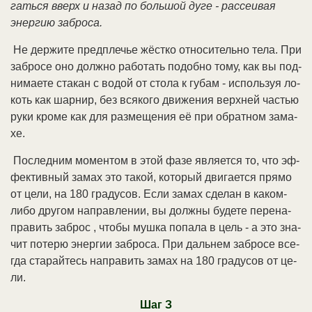
гать­ся вверх и на­зад по боль­шой ду­ге - рас­сеи­вая
энер­гию за­бро­са.
Не дер­жи­те пред­пле­чье жё­ст­ко от­но­си­тель­но те­ла. При
за­бро­се оно долж­но ра­бо­тать по­доб­но то­му, как вы под­
ни­мае­те ста­кан с во­дой от сто­ла к гу­бам - ис­поль­зуя ло­
коть как шар­нир, без вся­ко­го дви­же­ния верх­ней ча­стью
ру­ки кро­ме как для раз­ме­ще­ния её при об­рат­ном за­ма­
хе.
По­след­ним мо­мен­том в этой фа­зе яв­ля­ет­ся то, что эф­
фек­тив­ный за­мах это та­кой, ко­то­рый дви­га­ет­ся пря­мо
от це­ли, на 180 гра­ду­сов. Ес­ли за­мах сде­лан в ка­ком-
ли­бо дру­гом на­прав­ле­нии, вы долж­ны бу­де­те пе­ре­на­
пра­вить за­брос , что­бы муш­ка по­па­ла в цель - а это зна­
чит по­те­рю энер­гии за­бро­са. При даль­нем за­бро­се все­
гда ста­рай­тесь на­пра­вить за­мах на 180 гра­ду­сов от це­
ли.
Шаг З