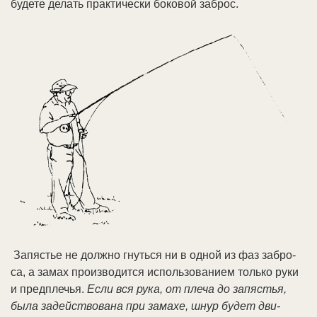
бу­де­те де­лать прак­ти­че­ски бо­ко­вой за­брос.
За­пя­стье не долж­но гнуть­ся ни в од­ной из фаз за­бро­
са, а за­мах про­из­во­дит­ся ис­поль­зо­ва­ни­ем толь­ко ру­ки
и пред­пле­чья.
Ес­ли вся ру­ка, от пле­ча до за­пя­стья,
бы­ла за­дей­ст­во­ва­на при за­ма­хе, шнур бу­дет дви­