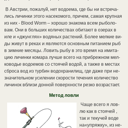
В Ав­ст­рии, по­жа­луй, нет во­до­ема, где бы ни встре­ча­
лись ли­чин­ки это­го на­се­ко­мо­го, при­чем, са­мая круп­ная
из них - Blood Worm – хо­ро­шо зна­ко­ма всем ры­бо­ло­
вам. Они в боль­ших ко­ли­че­ст­вах оби­та­ют в озе­рах в
иле и «джунг­лях» во­дя­ных рас­те­ний. Бо­лее мел­кие ви­
ды жи­вут в ре­ках и яв­ля­ют­ся ос­нов­ным пи­та­ни­ем рыб
в зим­ние ме­ся­цы. Ло­вить ры­бу в это вре­мя на ими­та­
цию ли­чин­ки ко­ма­ра луч­ше все­го на при­бреж­ном мел­
ко­во­дье во­до­емов со стоя­чей во­дой, а так­же в мес­тах
сбро­са вод из тур­бин во­до­хра­ни­лищ, где да­же при не­
зна­чи­тель­ном уси­ле­нии ско­ро­сти те­че­ния ко­ли­че­ст­во
ли­чи­нок вбли­зи дон­ной по­верх­но­сти рез­ко воз­рас­та­ет.
Метод ловли
Ча­ще все­го я лов­
лю как в стоя­чей ,
так и те­ку­чей во­де
на«уп­ряж­ку», из не­