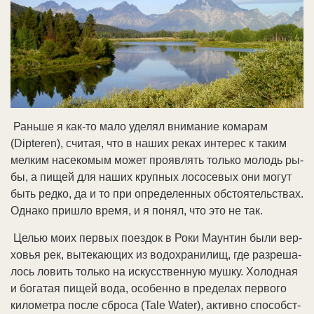
Рань­ше я как-то ма­ло уде­лял вни­ма­ние ко­ма­рам
(Dipteren), счи­тая, что в на­ших ре­ках ин­те­рес к та­ким
мел­ким на­се­ко­мым мо­жет про­яв­лять толь­ко мо­лодь ры­
бы, а пи­щей для на­ших круп­ных ло­со­се­вых они мо­гут
быть ред­ко, да и то при оп­ре­де­лен­ных об­стоя­тель­ст­вах.
Од­на­ко при­шло вре­мя, и я по­нял, что это не так.
Це­лью мо­их пер­вых по­ез­док в Ро­ки Ма­ун­тин бы­ли вер­
хо­вья рек, вы­те­каю­щих из во­до­хра­ни­лищ, где раз­ре­ша­
лось ло­вить толь­ко на ис­кус­ст­вен­ную муш­ку. Хо­лод­ная
и бо­га­тая пи­щей во­да, осо­бен­но в пре­де­лах пер­во­го
ки­ло­мет­ра по­сле сбро­са (Tale Water), ак­тив­но спо­соб­ст­