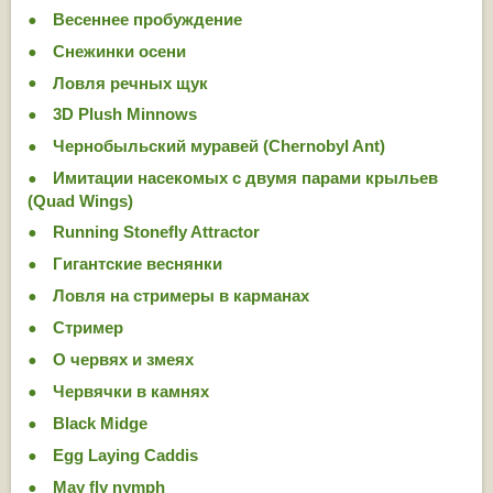
Весеннее пробуждение
Снежинки осени
Ловля речных щук
3D Plush Minnows
Чернобыльский муравей (Chernobyl Ant)
Имитации насекомых с двумя парами крыльев
(Quad Wings)
Running Stonefly Attractor
Гигантские веснянки
Ловля на стримеры в карманах
Стример
О червях и змеях
Червячки в камнях
Black Midge
Egg Laying Caddis
May fly nymph