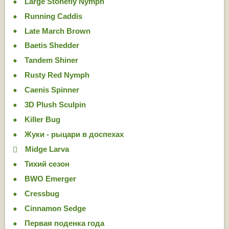
Large Stonefly Nymph
Running Caddis
Late March Brown
Baetis Shedder
Tandem Shiner
Rusty Red Nymph
Caenis Spinner
3D Plush Sculpin
Killer Bug
Жуки - рыцари в доспехах
Midge Larva
Тихий сезон
BWO Emerger
Cressbug
Cinnamon Sedge
Первая поденка года