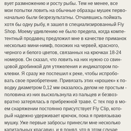
ву­ет раз­мно­же­нию и рос­ту ры­бы. Тем не ме­нее, все
мои по­пыт­ки ло­вить на обыч­ные об­раз­цы му­шек пер­во­
на­чаль­но бы­ли без­ре­зуль­тат­ны. От­ча­яв­шись пой­мать
хо­тя бы од­ну ры­бу, я за­шел в спе­циа­ли­зи­ро­ван­ный Fly
Shop. Мо­ему удив­ле­нию не бы­ло пре­де­ла, ко­гда ком­пе­
тент­ный про­да­вец пред­ло­жил мне в ка­че­ст­ве при­ма­нок
не­сколь­ко ми­ни-нимф, по­хо­жих на чер­вей, крас­но­го,
чер­но­го и бе­ло­го цве­тов, свя­зан­ных на крюч­ках 18-24
но­ме­ров. Он ска­зал, что ло­вить на них нуж­но со свин­
цо­вой дро­бин­кой для утя­же­ле­ния и ин­ди­ка­то­ром по­
клев­ки. Я сра­зу же по­спе­шил к ре­ке, что­бы ис­про­бо­
вать свое при­об­ре­те­ние. При­вя­зать этих «кро­шек» к по­
вод­ку диа­мет­ром 0,12 мм ока­за­лось де­лом не про­стым -
по­ло­ви­на из них вы­скольз­ну­ла из паль­цев и без­воз­
врат­но за­те­ря­лась в при­бреж­ной тра­ве. С тех пор в мо­
ем сна­ря­же­нии по­сто­ян­но при­сут­ст­ву­ет Fly Clip, ко­то­
рый на­деж­но удер­жи­ва­ет крю­чок, по­ка я при­вя­зы­ваю
муш­ку. Уже пер­вые за­бро­сы при­нес­ли мне не­сколь­ко
ка­пи­таль­ных кра­са­виц, и я по­нял, что в этом слу­чае