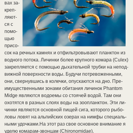
вах за­
кре­п­
ля­ют­
ся с
по­мо­
щью
при­со­
сок на реч­ных кам­нях и от­фильт­ро­вы­ва­ют планк­тон из
вод­но­го по­то­ка. Ли­чин­ки бо­лее круп­но­го ко­ма­ра (Culex)
за­кре­п­ля­ет­ся с по­мо­щью ды­ха­тель­ной труб­ки на не­под­
виж­ной по­верх­но­сти во­ды. Бу­ду­чи по­тре­во­жен­ны­ми,
они, свер­нув­шись в ко­леч­ки, опус­ка­ют­ся на дно. Пре­
иму­ще­ст­вен­ны­ми зо­на­ми оби­та­ния ли­чи­нок Phantom
Midge яв­ля­ют­ся во­до­емы со стоя­чей во­дой. Там они
охо­тят­ся в раз­ных сло­ях во­ды на зоо­планк­тон. Эти ли­
чин­ки яв­ля­ют­ся ос­нов­ной пи­щей си­га, ко­то­ро­го ры­бо­
ло­вы ло­вят на аль­пий­ских озе­рах на ним­фы спе­ци­аль­
ны­ми удоч­ка­ми.На этот раз свое ос­нов­ное вни­ма­ние я
уде­лю ко­ма­рам-звон­цам (Chironomidae).