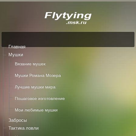
Главная
Мушки
Вязание мушек
Мушки Романа Мозера
Лучшие мушки мира
Пошаговое изготовление
Мои любимые мушки
Забросы
Тактика ловли