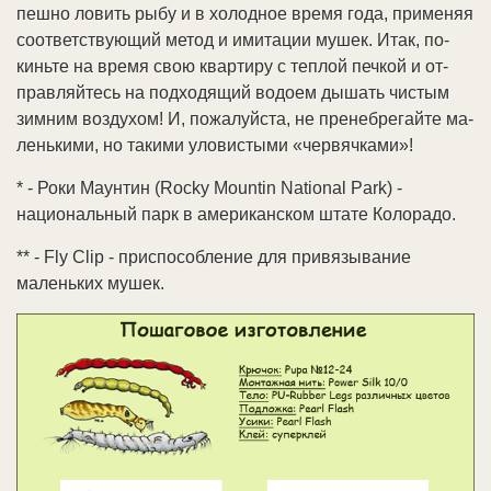
пеш­но ло­вить ры­бу и в хо­лод­ное вре­мя го­да, при­ме­няя
со­от­вет­ст­вую­щий ме­тод и ими­та­ции му­шек. Итак, по­
кинь­те на вре­мя свою квар­ти­ру с те­п­лой печ­кой и от­
прав­ляй­тесь на под­хо­дя­щий во­до­ем ды­шать чис­тым
зим­ним воз­ду­хом! И, по­жа­луй­ста, не пре­неб­ре­гай­те ма­
лень­ки­ми, но та­ки­ми уло­ви­сты­ми «чер­вяч­ка­ми»!
* - Роки Маунтин (Rocky Mountin National Park) -
национальный парк в американском штате Колорадо.
** - Fly Clip - приспособление для привязывание
маленьких мушек.