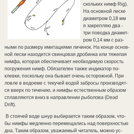
сколь­ких нимф Rig).
На ос­нов­ной лес­ке
диа­мет­ром 0,18 мм
я за­кре­п­ляю два -
три по­вод­ка диа­мет­
ром 0,14 мм с раз­
ны­ми по раз­ме­ру ими­та­ция­ми ли­чи­нок. На кон­це ос­нов­
ной лес­ки на­хо­дит­ся свин­цо­вая дро­бин­ка или тя­же­лая
ним­фа, ко­то­рая обес­пе­чи­ва­ет не­об­хо­ди­мую ско­рость
по­гру­же­ния нимф. Обя­за­те­лен так­же ин­ди­ка­тор по­
клев­ки, по­сколь­ку она бы­ва­ет очень ос­то­рож­ной. При
лов­ле в во­до­еме с те­ку­чей во­дой за­бро­сы про­из­во­дят­
ся вверх по те­че­нию, и ним­фы ес­те­ст­вен­ным об­ра­зом
сплав­ля­ют­ся вниз в на­прав­ле­нии ры­бо­ло­ва (Dead
Drift).
В стоя­чей во­де шнур вы­би­ра­ет­ся та­ким об­ра­зом, что­
бы ним­фы мед­лен­но пе­ре­ме­ща­лись над по­верх­но­стью
дна. Та­ким об­ра­зом, ува­жае­мый чи­та­тель, мож­но ус­