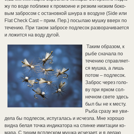
жу по во­де по­бли­же к про­мои­не и рез­ким низ­ким бо­ко­
вым за­бро­сом c ос­та­нов­кой шну­ра в воз­ду­хе (Side или
Flat Check Cast – прим. Пер.) по­сы­лаю муш­ку вверх по
те­че­нию. При та­ком за­бро­се под­ле­сок раз­во­ра­чи­ва­ет­ся
и ло­жит­ся на во­ду ду­гой.
Та­ким об­ра­зом, к
ры­бе сна­ча­ла по
те­че­нию справ­ля­ет­
ся муш­ка, а лишь
по­том – под­ле­сок.
За­брос че­рез го­ло­
ву при яр­ком сол­
неч­ном све­те здесь
был бы не к мес­ту.
Ры­ба сра­зу же уви­
де­ла бы под­ле­сок, ис­пу­га­лась и ис­чез­ла. Мне хо­ро­шо
вид­на бе­лая точ­ка ин­ди­ка­то­ра на спин­ке ими­та­ции ко­
ма­ра. С ти­хим вспле­ском муш­ка ис­че­за­ет, и я де­лаю