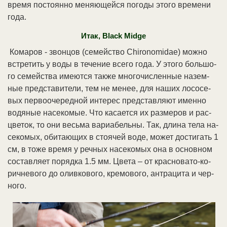
вре­мя по­сто­ян­но ме­няю­щей­ся по­го­ды это­го вре­ме­ни
го­да.
Итак, Black Midge
Ко­ма­ров - звон­цов (се­мей­ст­во Chironomidae) мож­но
встре­тить у во­ды в те­че­ние все­го го­да. У это­го боль­шо­
го се­мей­ст­ва име­ют­ся так­же мно­го­чис­лен­ные на­зем­
ные пред­ста­ви­те­ли, тем не ме­нее, для на­ших ло­со­се­
вых пер­во­оче­ред­ной ин­те­рес пред­став­ля­ют имен­но
во­дя­ные на­се­ко­мые. Что ка­са­ет­ся их раз­ме­ров и рас­
цве­ток, то они весь­ма ва­риа­бель­ны. Так, дли­на те­ла на­
се­ко­мых, оби­таю­щих в стоя­чей во­де, мо­жет дос­ти­гать 1
см, в то­же вре­мя у реч­ных на­се­ко­мых она в ос­нов­ном
со­став­ля­ет по­ряд­ка 1.5 мм. Цве­та – от крас­но­ва­то-ко­
рич­не­во­го до олив­ко­во­го, кре­мо­во­го, ан­тра­ци­та и чер­
но­го.