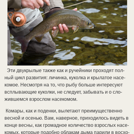
Эти дву­кры­лые так­же как и ру­чей­ни­ки про­хо­дят пол­
ный цикл раз­ви­тия: ли­чин­ка, ку­кол­ка и кры­ла­тое на­се­
ко­мое. Не­смот­ря на то, что ры­бу боль­ше ин­те­ре­су­ют
всплы­ваю­щие ку­кол­ки, не сле­ду­ет, за­бы­вать и о сло­
жив­шем­ся взрос­лом на­се­ко­мом.
Ко­ма­ры, как и по­ден­ки, вы­ле­та­ют пре­иму­ще­ст­вен­но
вес­ной и осе­нью. Вам, на­вер­ное, при­хо­ди­лось ви­деть в
кон­це вес­ны, как гро­мад­ное ко­ли­че­ст­во взрос­лых на­се­
ко­мых, ко­то­рые по­доб­но об­ла­кам ды­ма па­ри­ли в вос­хо­