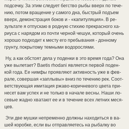
под­сеч­ку. За этим сле­ду­ет бег­ст­во ры­бы вверх по те­че­
нию, по­том вра­ще­ние у са­мо­го дна, бы­ст­рый подъ­ем
вверх, де­мон­ст­ра­ция бо­ков и - «ка­пи­ту­ля­ция». В ре­
зуль­та­те я от­пус­каю в род­ную сти­хию пре­крас­но­го ха­
риу­са с на­ря­дом из поч­ти чер­ной че­шуи, ко­то­рый очень
хо­ро­шо под­хо­дит к мес­ту его
пре­бы­ва­ния - дон­но­му
грун­ту, по­кры­то­му
тем­ны­ми во­до­рос­ля­ми.
Ну, а как об­сто­ят де­ла у по­ден­ки в это вре­мя го­да? Она
уже вы­ле­та­ет? Baetis rhodani яв­ля­ет­ся пер­вой по­ден­
кой го­да. Ее ним­фы про­яв­ля­ют ак­тив­ность уже в фев­
ра­ле, со­вер­шая «за­плы­вы» вниз по те­че­нию рек. Со­от­
вет­ст­вую­щая ими­та­ция ржа­во-ко­рич­не­во­го цве­та при­
не­сет вам ус­пех и не толь­ко в на­ча­ле вес­ны. На­ши ло­
се­вые жад­но хва­та­ют ее и в те­че­ние всех лет­них ме­ся­
цев.
Эти две муш­ки не­пре­мен­но долж­ны на­хо­дить­ся в ва­
шей ко­роб­ке, ес­ли вы от­прав­ляе­тесь на ры­бал­ку во