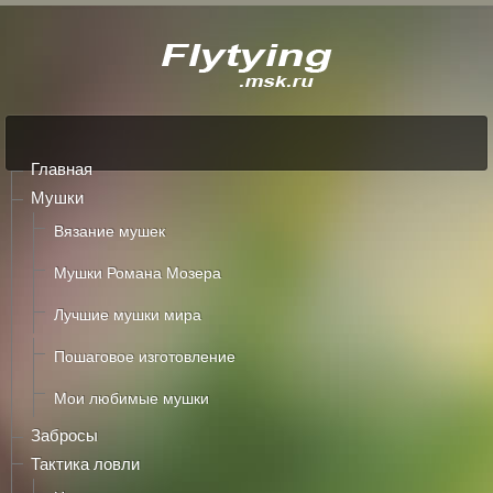
Главная
Мушки
Вязание мушек
Мушки Романа Мозера
Лучшие мушки мира
Пошаговое изготовление
Мои любимые мушки
Забросы
Тактика ловли