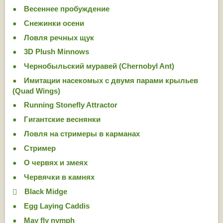
Весеннее пробуждение
Снежинки осени
Ловля речных щук
3D Plush Minnows
Чернобыльский муравей (Chernobyl Ant)
Имитации насекомых с двумя парами крыльев
(Quad Wings)
Running Stonefly Attractor
Гигантские веснянки
Ловля на стримеры в карманах
Стример
О червях и змеях
Червячки в камнях
Black Midge
Egg Laying Caddis
May fly nymph