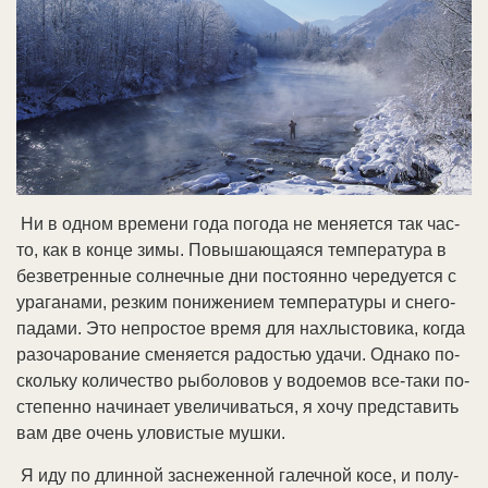
Ни в од­ном вре­ме­ни го­да по­го­да не ме­ня­ет­ся так час­
то, как в кон­це зи­мы. По­вы­шаю­щая­ся тем­пе­ра­ту­ра в
без­вет­рен­ные сол­неч­ные дни по­сто­ян­но че­ре­ду­ет­ся с
ура­га­на­ми, рез­ким по­ни­же­ни­ем тем­пе­ра­ту­ры и сне­го­
па­да­ми. Это не­про­стое вре­мя для на­хлы­сто­ви­ка, ко­гда
раз­оча­ро­ва­ние сме­ня­ет­ся ра­до­стью уда­чи. Од­на­ко по­
сколь­ку ко­ли­че­ст­во ры­бо­ло­вов у во­до­емов все-та­ки по­
сте­пен­но на­чи­на­ет уве­ли­чи­вать­ся, я хо­чу пред­ста­вить
вам две очень уло­ви­стые муш­ки.
Я иду по длин­ной за­сне­жен­ной га­леч­ной ко­се, и по­лу­