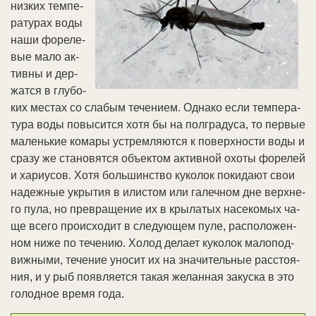
низ­ких тем­пе­
ра­ту­рах во­ды
на­ши фо­ре­ле­
вые ма­ло ак­
тив­ны и дер­
жат­ся в глу­бо­
ких мес­тах со сла­бым те­че­ни­ем. Од­на­ко ес­ли тем­пе­ра­
ту­ра во­ды по­вы­сит­ся хо­тя бы на пол­гра­ду­са, то пер­вые
ма­лень­кие ко­ма­ры уст­рем­ля­ют­ся к по­верх­но­сти во­ды и
сра­зу же ста­но­вят­ся объ­ек­том ак­тив­ной охо­ты фо­ре­лей
и ха­риу­сов. Хо­тя боль­шин­ст­во ку­ко­лок по­ки­да­ют свои
на­деж­ные ук­ры­тия в или­стом или га­леч­ном дне верх­не­
го пу­ла, но пре­вра­ще­ние их в кры­ла­тых на­се­ко­мых ча­
ще все­го про­ис­хо­дит в сле­дую­щем пу­ле, рас­по­ло­жен­
ном ни­же по те­че­нию. Хо­лод де­ла­ет ку­ко­лок ма­ло­под­
виж­ны­ми, те­че­ние уно­сит их на зна­чи­тель­ные рас­стоя­
ния, и у рыб по­яв­ля­ет­ся та­кая же­лан­ная за­кус­ка в это
го­лод­ное вре­мя го­да.