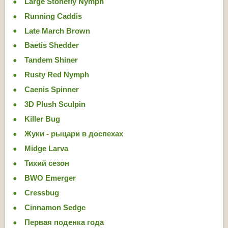
Large Stonefly Nymph
Running Caddis
Late March Brown
Baetis Shedder
Tandem Shiner
Rusty Red Nymph
Caenis Spinner
3D Plush Sculpin
Killer Bug
Жуки - рыцари в доспехах
Midge Larva
Тихий сезон
BWO Emerger
Cressbug
Cinnamon Sedge
Первая поденка года