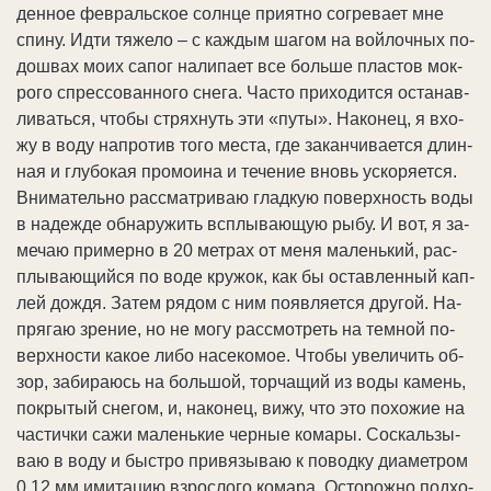
ден­ное фев­раль­ское солн­це при­ят­но со­гре­ва­ет мне
спи­ну. Ид­ти тя­же­ло – с ка­ж­дым ша­гом на вой­лоч­ных по­
дош­вах мо­их са­пог на­ли­па­ет все боль­ше пла­стов мок­
ро­го спрес­со­ван­но­го сне­га. Час­то при­хо­дит­ся ос­та­нав­
ли­вать­ся, что­бы стрях­нуть эти «пу­ты». На­ко­нец, я вхо­
жу в во­ду на­про­тив то­го мес­та, где за­кан­чи­ва­ет­ся длин­
ная и глу­бо­кая про­мои­на и те­че­ние вновь ус­ко­ря­ет­ся.
Вни­ма­тель­но рас­смат­ри­ваю глад­кую по­верх­ность во­ды
в на­де­ж­де об­на­ру­жить всплы­ваю­щую ры­бу. И вот, я за­
ме­чаю при­мер­но в 20 мет­рах от ме­ня ма­лень­кий, рас­
плы­ваю­щий­ся по во­де кру­жок, как бы ос­тав­лен­ный ка­п­
лей до­ж­дя. За­тем ря­дом с ним по­яв­ля­ет­ся дру­гой. На­
пря­гаю зре­ние, но не мо­гу рас­смот­реть на тем­ной по­
верх­но­сти ка­кое ли­бо на­се­ко­мое. Что­бы уве­ли­чить об­
зор, за­би­ра­юсь на боль­шой, тор­ча­щий из во­ды ка­мень,
по­кры­тый сне­гом, и, на­ко­нец, ви­жу, что это по­хо­жие на
час­тич­ки са­жи ма­лень­кие чер­ные ко­ма­ры. Со­скаль­зы­
ваю в во­ду и бы­ст­ро при­вя­зы­ваю к по­вод­ку диа­мет­ром
0,12 мм ими­та­цию взрос­ло­го ко­ма­ра. Ос­то­рож­но под­хо­