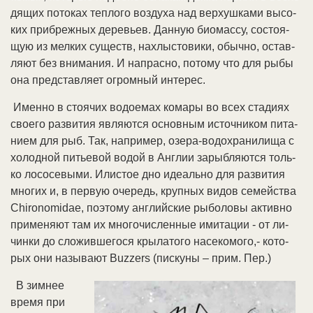
дя­щих по­то­ках те­п­ло­го воз­ду­ха над вер­хуш­ка­ми вы­со­
ких при­бреж­ных де­ревь­ев. Дан­ную био­мас­су, со­стоя­
щую из мел­ких су­ществ, на­хлы­сто­ви­ки, обыч­но, ос­тав­
ля­ют без вни­ма­ния. И на­прас­но, по­то­му что для ры­бы
она пред­став­ля­ет ог­ром­ный ин­те­рес.
Имен­но в стоя­чих во­до­емах ко­ма­ры во всех ста­ди­ях
сво­его раз­ви­тия яв­ля­ют­ся ос­нов­ным ис­точ­ни­ком пи­та­
ни­ем для рыб. Так, на­при­мер, озе­ра-во­до­хра­ни­ли­ща с
хо­лод­ной пить­е­вой во­дой в Анг­лии за­рыб­ля­ют­ся толь­
ко ло­со­се­вы­ми. Или­стое дно иде­аль­но для раз­ви­тия
мно­гих и, в пер­вую оче­редь, круп­ных ви­дов се­мей­ст­ва
Chironomidae, по­это­му анг­лий­ские ры­бо­ло­вы ак­тив­но
при­ме­ня­ют там их мно­го­чис­лен­ные ими­та­ции - от ли­
чин­ки до сло­жив­ше­го­ся кры­ла­то­го на­се­ко­мо­го,- ко­то­
рых они на­зы­ва­ют Buzzers (пис­ку­ны – прим. Пер.)
В зим­нее
вре­мя при