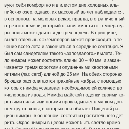
ву­ют се­бя ком­форт­но и в или­стом дне хо­лод­ных аль­
пий­ских озер, од­на­ко, их мас­со­вый вы­лет на­блю­да­ет­ся,
в ос­нов­ном, на ме­ло­вых ре­ках, прав­да, в ог­ра­ни­чен­ный
от­ре­зок вре­ме­ни, ко­то­рый в за­ви­си­мо­сти от тем­пе­ра­ту­
ры во­ды мо­жет длить­ся до трех не­дель. В прин­ци­пе,
вы­лет от­дель­ных эк­зем­п­ля­ров мо­жет про­ис­хо­дить в те­
че­ние все­го ле­та и за­кон­чить­ся в се­ре­ди­не сен­тяб­ря. Я
был сам сви­де­те­лем та­ко­го «за­по­зда­ло­го» вы­ле­та. Те­
ло ним­фы мо­жет дос­ти­гать дли­ны 30 – 40 мм. и за­кан­
чи­ва­ет­ся тре­мя ко­рот­ки­ми опу­шен­ны­ми хво­сто­вы­ми
ни­тя­ми (лат. cerci) дли­ной до 25 мм. На обе­их сто­ро­нах
брюш­ка рас­по­ла­га­ют­ся тра­хей­ные жаб­ры, с по­мо­щью
ко­то­рых ним­фа ус­ваи­ва­ет не­об­хо­ди­мое ей ко­ли­че­ст­во
ки­сло­ро­да из во­ды. Ним­фа май­ской по­ден­ки свои­ми ко­
рот­ки­ми силь­ны­ми но­га­ми про­кла­ды­ва­ет в мяг­ком дон­
ном грун­те хо­ды, в ко­то­рых она оби­та­ет. Пи­ще­вой ра­
ци­он ним­фы, в ос­нов­ном, со­сто­ит из рас­ти­тель­но­го дет­
ри­та. Ок­рас ним­фы в це­лом мо­жет быть свет­ло-кре­мо­