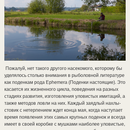
По­жа­луй, нет та­ко­го дру­го­го на­се­ко­мо­го, ко­то­ро­му бы
уде­ля­лось столь­ко вни­ма­ния в ры­бо­лов­ной ли­те­ра­ту­ре
как по­ден­кам ро­да Ephemera (По­ден­ки на­стоя­щие). Это
ка­са­ет­ся их жиз­нен­но­го цик­ла, по­ве­де­ния на раз­ных
ста­ди­ях раз­ви­тия, из­го­тов­ле­ния уло­ви­стых ими­та­ций, а
так­же ме­то­дов лов­ли на них. Ка­ж­дый за­яд­лый на­хлы­
сто­вик с не­тер­пе­ни­ем ждет кон­ца мая, ко­гда на­сту­па­ет
вре­мя по­яв­ле­ния этих са­мых круп­ных по­де­нок и все­гда
име­ет в сво­ей ко­роб­ке с муш­ка­ми наи­бо­лее уло­ви­стые,