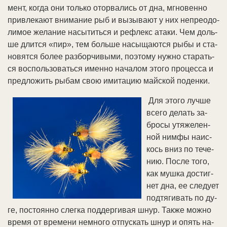
мент, ко­гда они толь­ко ото­рва­лись от дна, мгно­вен­но
при­вле­ка­ют вни­ма­ние рыб и вы­зы­ва­ют у них не­пре­одо­
ли­мое же­ла­ние на­сы­тить­ся и реф­лекс ата­ки. Чем доль­
ше длит­ся «пир», тем боль­ше на­сы­ща­ют­ся ры­бы и ста­
но­вят­ся бо­лее раз­бор­чи­вы­ми, по­это­му нуж­но ста­рать­
ся вос­поль­зо­вать­ся имен­но на­ча­лом это­го про­цес­са и
пред­ло­жить ры­бам свою ими­та­цию май­ской по­ден­ки.
Для это­го луч­ше
все­го де­лать за­
бро­сы утя­же­лен­
ной ним­фы на­ис­
кось вниз по те­че­
нию. По­сле то­го,
как муш­ка дос­тиг­
нет дна, ее сле­ду­ет
под­тя­ги­вать по ду­
ге, по­сто­ян­но слег­ка под­дер­ги­вая шнур. Так­же мож­но
вре­мя от вре­ме­ни не­мно­го от­пус­кать шнур и опять на­