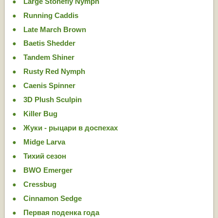
Large Stonefly Nymph
Running Caddis
Late March Brown
Baetis Shedder
Tandem Shiner
Rusty Red Nymph
Caenis Spinner
3D Plush Sculpin
Killer Bug
Жуки - рыцари в доспехах
Midge Larva
Тихий сезон
BWO Emerger
Cressbug
Cinnamon Sedge
Первая поденка года