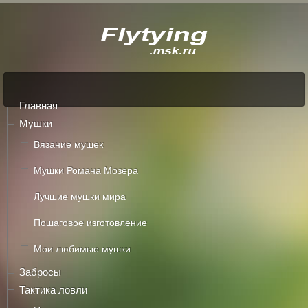
Главная
Мушки
Вязание мушек
Мушки Романа Мозера
Лучшие мушки мира
Пошаговое изготовление
Мои любимые мушки
Забросы
Тактика ловли