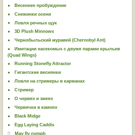
Весеннее пробуждение
Снежинки осени
Ловля речных щук
3D Plush Minnows
Чернобыльский муравей (Chernobyl Ant)
Имитации насекомых с двумя парами крыльев
(Quad Wings)
Running Stonefly Attractor
Гигантские веснянки
Ловля на стримеры в карманах
Стример
О червях и змеях
Червячки в камнях
Black Midge
Egg Laying Caddis
May fly nymph