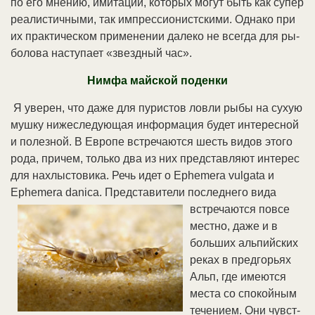
по его мне­нию, ими­та­ции, ко­то­рых мо­гут быть как су­пер
реа­ли­стич­ны­ми, так им­прес­сио­ни­ст­ски­ми. Од­на­ко при
их прак­ти­че­ском при­ме­не­нии да­ле­ко не все­гда для ры­
бо­ло­ва на­сту­па­ет «звезд­ный час».
Ним­фа май­ской по­ден­ки
Я уве­рен, что да­же для пу­ри­стов лов­ли ры­бы на сухую
муш­ку ни­же­сле­дую­щая ин­фор­ма­ция бу­дет ин­те­рес­ной
и по­лез­ной. В Ев­ро­пе встре­ча­ют­ся шесть ви­дов это­го
ро­да, при­чем, толь­ко два из них пред­став­ля­ют ин­те­рес
для на­хлы­сто­ви­ка. Речь идет о Ephemera vulgata и
Ephemera danica. Пред­ста­ви­те­ли по­след­не­го ви­да
встре­ча­ют­ся по­все­
ме­ст­но, да­же и в
боль­ших аль­пий­ских
ре­ках в пред­горь­ях
Альп, где име­ют­ся
мес­та со спо­кой­ным
те­че­ни­ем. Они чув­ст­