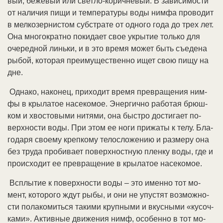
вый, бе­же­вый или свет­ло-ко­рич­не­вый. В за­ви­си­мо­сти
от на­ли­чия пи­щи и тем­пе­ра­ту­ры во­ды ним­фа про­во­дит
в мел­ко­зер­ни­стом суб­стра­те от од­но­го го­да до трех лет.
Она мно­го­крат­но по­ки­да­ет свое ук­ры­тие толь­ко для
оче­ред­ной линь­ки, и в это вре­мя мо­жет быть съе­де­на
ры­бой, ко­то­рая пре­иму­ще­ст­вен­но ищет свою пи­щу на
дне.
Од­на­ко, на­ко­нец, при­хо­дит вре­мя пре­вра­ще­ния ним­
фы в кры­ла­тое на­се­ко­мое. Энер­гич­но ра­бо­тая брюш­
ком и хво­сто­вы­ми ни­тя­ми, она бы­ст­ро дос­ти­га­ет по­
верх­но­сти во­ды. При этом ее но­ги при­жа­ты к те­лу. Бла­
го­да­ря сво­ему креп­ко­му те­ло­сло­же­нию и раз­ме­ру она
без тру­да про­би­ва­ет по­верх­но­ст­ную плен­ку во­ды, где и
про­ис­хо­дит ее пре­вра­ще­ние в кры­ла­тое на­се­ко­мое.
Всплы­тие к по­верх­но­сти во­ды – это имен­но тот мо­
мент, ко­то­ро­го ждут ры­бы, и они не упус­тят воз­мож­но­
сти по­ла­ко­мить­ся та­ки­ми круп­ны­ми и вкус­ны­ми «ку­соч­
ка­ми». Ак­тив­ные дви­же­ния нимф, осо­бен­но в тот мо­