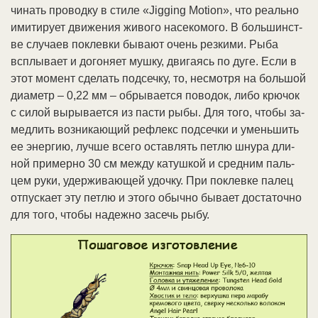
чи­нать про­вод­ку в сти­ле «Jigging Motion», что ре­аль­но
ими­ти­ру­ет дви­же­ния жи­во­го на­се­ко­мо­го. В боль­шин­ст­
ве слу­ча­ев по­клев­ки бы­ва­ют очень рез­ки­ми. Ры­ба
всплы­ва­ет и до­го­ня­ет муш­ку, дви­га­ясь по ду­ге. Ес­ли в
этот мо­мент сде­лать под­сеч­ку, то, не­смот­ря на боль­шой
диа­метр – 0,22 мм – об­ры­ва­ет­ся по­во­док,
ли­бо крю­чок
с си­лой вы­ры­ва­ет­ся из пас­ти ры­бы. Для то­го, что­бы за­
мед­лить воз­ни­каю­щий реф­лекс под­сеч­ки и умень­шить
ее энер­гию, луч­ше все­го ос­тав­лять пет­лю шну­ра дли­
ной при­мер­но 30 см ме­ж­ду ка­туш­кой и сред­ним паль­
цем ру­ки, удер­жи­ваю­щей удоч­ку. При по­клев­ке па­лец
от­пус­ка­ет эту пет­лю и это­го обыч­но бы­ва­ет дос­та­точ­но
для то­го, что­бы на­деж­но за­сечь ры­бу.