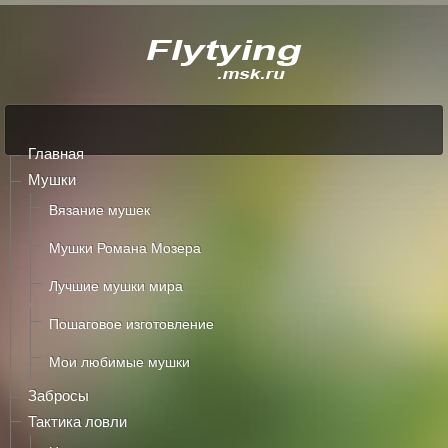
Главная
Мушки
Вязание мушек
Мушки Романа Мозера
Лучшие мушки мира
Пошаговое изготовление
Мои любимые мушки
Забросы
Тактика ловли