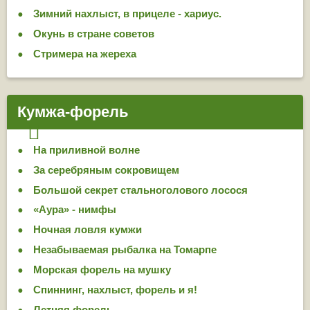
Зимний нахлыст, в прицеле - хариус.
Окунь в стране советов
Стримера на жереха
Кумжа-форель
На приливной волне
За серебряным сокровищем
Большой секрет стальноголового лосося
«Аура» - нимфы
Ночная ловля кумжи
Незабываемая рыбалка на Томарпе
Морская форель на мушку
Спиннинг, нахлыст, форель и я!
Летняя форель