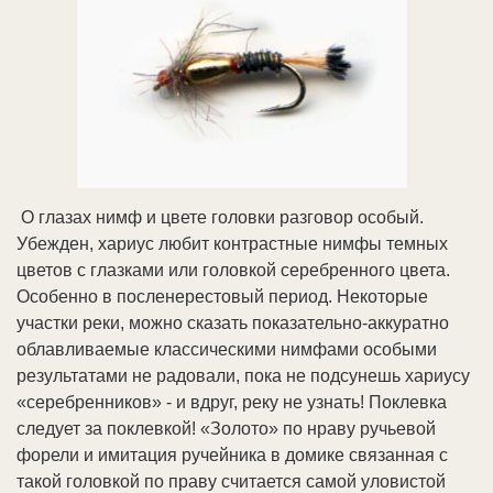
О глазах нимф и цвете головки разговор особый.
Убежден, хариус любит контрастные нимфы темных
цветов с глазками или головкой серебренного цвета.
Особенно в посленерестовый период. Некоторые
участки реки, можно сказать показательно-аккуратно
облавливаемые классическими нимфами особыми
результатами не радовали, пока не подсунешь хариусу
«серебренников» - и вдруг, реку не узнать! Поклевка
следует за поклевкой! «Золото» по нраву ручьевой
форели и имитация ручейника в домике связанная с
такой головкой по праву считается самой уловистой