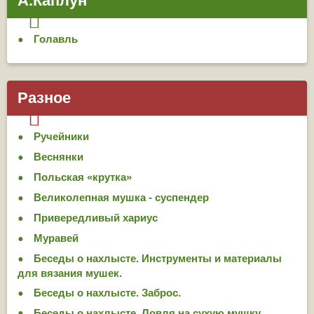
А.Каплун
Голавль
Разное
Ручейники
Веснянки
Польская «крутка»
Великолепная мушка - суспендер
Привередливый хариус
Муравей
Беседы о нахлысте. Инструменты и материалы
для вязания мушек.
Беседы о нахлысте. Заброс.
Беседы о нахлысте. Ловля на сухую мушку.