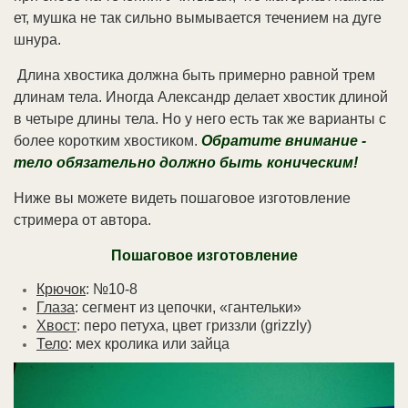
ет, муш­ка не так силь­но вы­мы­ва­ет­ся те­че­ни­ем на ду­ге
шнура.
Длина хвостика должна быть примерно равной трем
длинам тела. Иногда Александр делает хвостик длиной
в четыре длины тела. Но у него есть так же варианты с
более коротким хвостиком.
Обратите внимание -
тело обязательно должно быть коническим!
Ниже вы можете видеть пошаговое изготовление
стримера от автора.
Пошаговое изготовление
Крючок
: №10-8
Глаза
: сегмент из цепочки, «гантельки»
Хвост
: перо петуха, цвет гриззли (grizzly)
Тело
: мех кролика или зайца