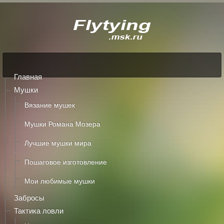
Главная
Мушки
Вязание мушек
Мушки Романа Мозера
Лучшие мушки мира
Пошаговое изготовление
Мои любимые мушки
Забросы
Тактика ловли