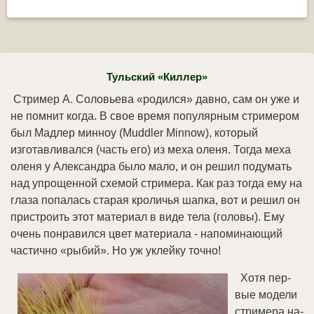
Тульский «Киллер»
Стри­мер А. Соловьева «ро­дил­ся» дав­но, сам он уже и
не пом­нит ко­гда. В свое вре­мя по­пу­ляр­ным стри­ме­ром
был Мад­лер мин­ноу (Muddler Minnow), ко­то­рый
изготавливался (часть его) из ме­ха оле­ня. То­гда меха
оле­ня у Александра бы­ло ма­ло, и он ре­шил по­ду­мать
над уп­ро­щен­ной схе­мой стри­ме­ра. Как раз то­гда ему на
гла­за по­па­лась ста­рая кро­ли­чья шап­ка, вот и ре­шил он
при­стро­ить этот ма­те­ри­ал в ви­де те­ла (го­ло­вы). Ему
очень по­нра­вил­ся цвет ма­те­риа­ла - на­по­ми­наю­щий
час­тич­но «ры­бий». Но уж ук­лей­ку точ­но!
Хо­тя пер­
вые мо­де­ли
стри­ме­ра на­