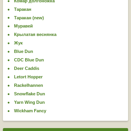
Комар долгоножка
Таракан
Таракан (new)
Муравей
Крылатая веснянка
Жук
Blue Dun
CDC Blue Dun
Deer Caddis
Letort Hopper
Rackelhannen
Snowflake Dun
Yarn Wing Dun
Wickham Fancy