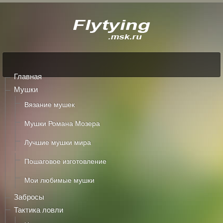
Главная
Мушки
Вязание мушек
Мушки Романа Мозера
Лучшие мушки мира
Пошаговое изготовление
Мои любимые мушки
Забросы
Тактика ловли