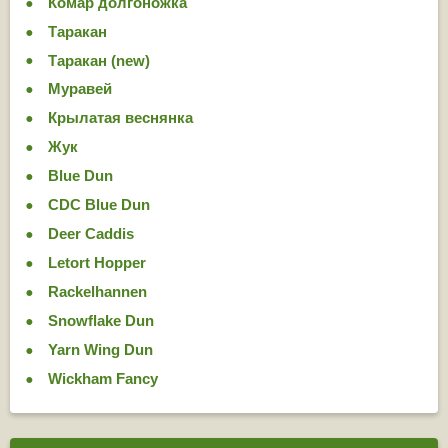
Комар долгоножка
Таракан
Таракан (new)
Муравей
Крылатая веснянка
Жук
Blue Dun
CDC Blue Dun
Deer Caddis
Letort Hopper
Rackelhannen
Snowflake Dun
Yarn Wing Dun
Wickham Fancy