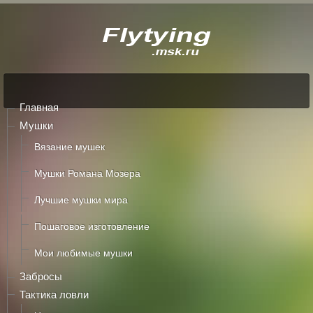
Главная
Мушки
Вязание мушек
Мушки Романа Мозера
Лучшие мушки мира
Пошаговое изготовление
Мои любимые мушки
Забросы
Тактика ловли